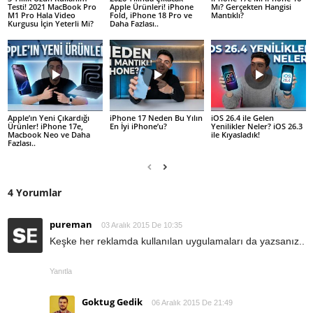
Testi! 2021 MacBook Pro
Apple Ürünleri! iPhone
Mı? Gerçekten Hangisi
M1 Pro Hala Video
Fold, iPhone 18 Pro ve
Mantıklı?
Kurgusu İçin Yeterli Mi?
Daha Fazlası..
Apple’ın Yeni Çıkardığı
iPhone 17 Neden Bu Yılın
iOS 26.4 ile Gelen
Ürünler! iPhone 17e,
En İyi iPhone’u?
Yenilikler Neler? iOS 26.3
Macbook Neo ve Daha
ile Kıyasladık!
Fazlası..
4 Yorumlar
pureman
03 Aralık 2015 De 10:35
Keşke her reklamda kullanılan uygulamaları da yazsanız..
Yanıtla
Goktug Gedik
06 Aralık 2015 De 21:49