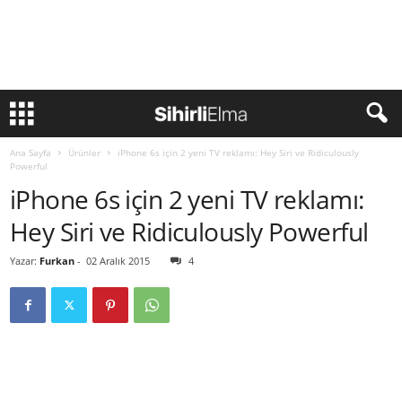
Ana Sayfa
Ürünler
iPhone 6s için 2 yeni TV reklamı: Hey Siri ve Ridiculously
Powerful
iPhone 6s için 2 yeni TV reklamı:
Hey Siri ve Ridiculously Powerful
Yazar:
Furkan
-
02 Aralık 2015
4