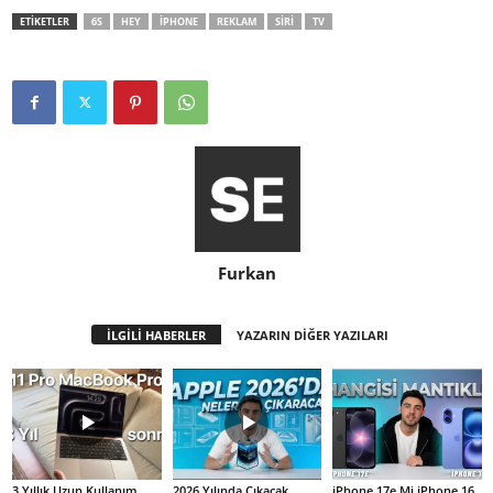
ETİKETLER
6S
HEY
IPHONE
REKLAM
SIRI
TV
Furkan
İLGİLİ HABERLER
YAZARIN DİĞER YAZILARI
3 Yıllık Uzun Kullanım
2026 Yılında Çıkacak
iPhone 17e Mi iPhone 16