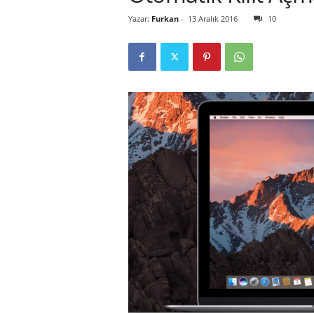
Yazar:
Furkan
-
13 Aralık 2016
10
r
l
i
E
l
m
a