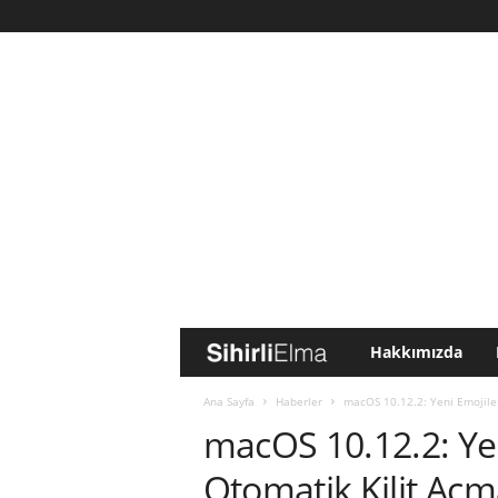
Hakkımızda
S
i
Ana Sayfa
Haberler
macOS 10.12.2: Yeni Emojiler,
macOS 10.12.2: Yeni
h
Otomatik Kilit Açm
i