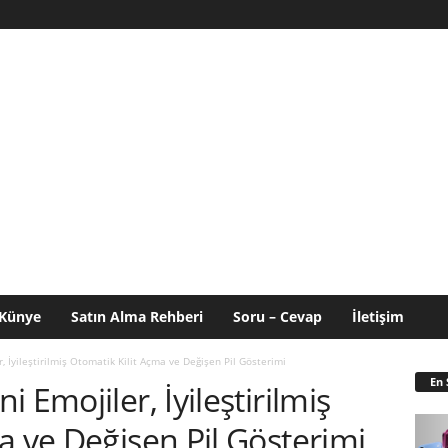
Künye
Satın Alma Rehberi
Soru – Cevap
İletişim
 İyileştirilmiş Otomatik Kilit Açma ve Değişen Pil Gösterimi
En 
 Emojiler, İyileştirilmiş
a ve Değişen Pil Gösterimi