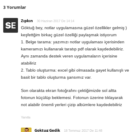
3 Yorumlar
Zıpkın
30 Haziran 2017 De 14:14
Göktuğ bey, notlar uygulamasına güzel özellikler gelmiş:)
keşfettğim birkaç güzel özelliği paylaşmak istiyorum
1. Belge tarama: yazımızı notlar uygulaması içerisinden
kameramızı kullanarak taratıp pdf olarak kaydedebiliriz.
Aynı zamanda destek veren uygulamaların içerisine
atabiliriz
2. Tablo oluşturma: excel gibi olmasada gayet kullanışlı ve
basit bir tablo oluşturma şansımız var.
Son olarakta ekran fotoğrafını çektiğimizde sol altta
fotonun küçülüp beklemesi. Fotonun üzerine tıklayarak
not alabilir önemli yerleri çizip albümlere kaydedebiliriz
Yanıtla
Goktug Gedik
18 Temmuz 2017 De 11:48