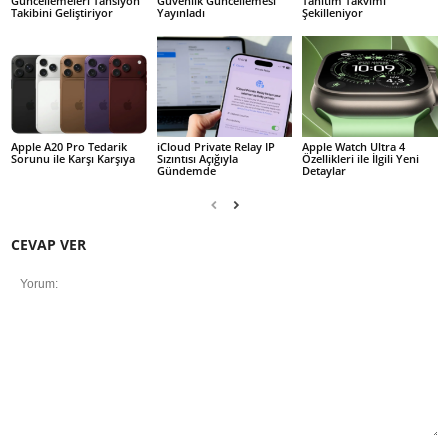
Güncellemeleri Tansiyon
Güvenlik Güncellemesi
Tanıtım Takvimi
Takibini Geliştiriyor
Yayınladı
Şekilleniyor
Apple A20 Pro Tedarik
iCloud Private Relay IP
Apple Watch Ultra 4
Sorunu ile Karşı Karşıya
Sızıntısı Açığıyla
Özellikleri ile İlgili Yeni
Gündemde
Detaylar
CEVAP VER