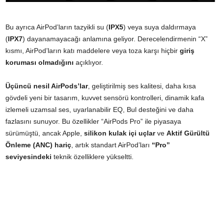
Bu ayrıca AirPod’ların tazyikli su (
IPX5
) veya suya daldırmaya
(
IPX7
) dayanamayacağı anlamına geliyor. Derecelendirmenin “X”
kısmı, AirPod’ların katı maddelere veya toza karşı hiçbir
giriş
koruması olmadığını
açıklıyor.
Üçüncü nesil AirPods’lar
, geliştirilmiş ses kalitesi, daha kısa
gövdeli yeni bir tasarım, kuvvet sensörü kontrolleri, dinamik kafa
izlemeli uzamsal ses, uyarlanabilir EQ, Bul desteğini ve daha
fazlasını sunuyor. Bu özellikler “AirPods Pro” ile piyasaya
sürümüştü, ancak Apple,
silikon kulak içi uçlar
ve
Aktif Gürültü
Önleme (ANC) hariç
, artık standart AirPod’ları
“Pro”
seviyesindeki
teknik özelliklere yükseltti.