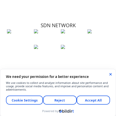
SDN NETWORK
Hakkımızda
Künye
İletişim
Çerez Kullanımı
Soru-Cevap
©
ShiftDelete.Net