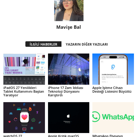
Mavişe Bal
İLGİLİ HABERLER
YAZARIN DİĞER YAZILARI
iPadOS 27 Yenilikleri
iPhone 17 Zam İddiası
Apple İşitme Cihazı
Tablet Kullanımını Baştan
Teknoloji Dünyasını
Desteği Listesini Büyüttü
Yaratıyor
Karıştırdı
watchOS 27
Apple Kritik macOS
WhatsApp Ebeveyn