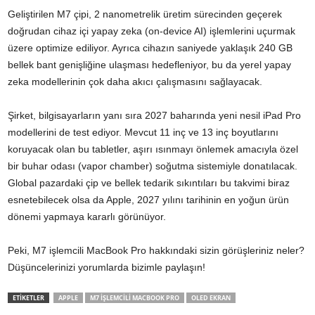
Geliştirilen M7 çipi, 2 nanometrelik üretim sürecinden geçerek
doğrudan cihaz içi yapay zeka (on-device AI) işlemlerini uçurmak
üzere optimize ediliyor. Ayrıca cihazın saniyede yaklaşık 240 GB
bellek bant genişliğine ulaşması hedefleniyor, bu da yerel yapay
zeka modellerinin çok daha akıcı çalışmasını sağlayacak.
Şirket, bilgisayarların yanı sıra 2027 baharında yeni nesil iPad Pro
modellerini de test ediyor. Mevcut 11 inç ve 13 inç boyutlarını
koruyacak olan bu tabletler, aşırı ısınmayı önlemek amacıyla özel
bir buhar odası (vapor chamber) soğutma sistemiyle donatılacak.
Global pazardaki çip ve bellek tedarik sıkıntıları bu takvimi biraz
esnetebilecek olsa da Apple, 2027 yılını tarihinin en yoğun ürün
dönemi yapmaya kararlı görünüyor.
Peki, M7 işlemcili MacBook Pro hakkındaki sizin görüşleriniz neler?
Düşüncelerinizi yorumlarda bizimle paylaşın!
ETİKETLER
APPLE
M7 IŞLEMCILI MACBOOK PRO
OLED EKRAN