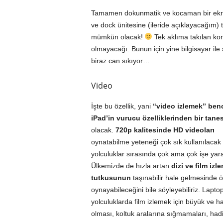
Tamamen dokunmatik ve kocaman bir ekra
ve dock ünitesine (ileride açıklayacağım) 
mümkün olacak!
Tek aklıma takılan ko
olmayacağı. Bunun için yine bilgisayar il
biraz can sıkıyor…
Video
İşte bu özellik, yani
“video izlemek” ben
iPad’in vurucu özelliklerinden bir tanes
olacak.
720p kalitesinde HD videoları
oynatabilme yeteneği çok sık kullanılacak
yolculuklar sırasında çok ama çok işe yar
Ülkemizde de hızla artan
dizi ve film izl
tutkusunun
taşınabilir hale gelmesinde ö
oynayabileceğini bile söyleyebiliriz. Laptop
yolculuklarda film izlemek için büyük ve ha
olması, koltuk aralarına sığmamaları, had