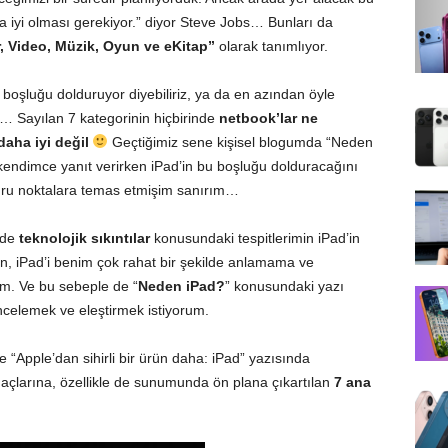
a iyi olması gerekiyor.” diyor Steve Jobs… Bunları da
r, Video, Müzik, Oyun ve eKitap”
olarak tanımlıyor.
i boşluğu dolduruyor diyebiliriz, ya da en azından öyle
ar… Sayılan 7 kategorinin hiçbirinde
netbook’lar ne
daha iyi değil
Geçtiğimiz sene kişisel
blogumda
“Neden
endimce yanıt verirken iPad’in bu boşluğu dolduracağını
ru noktalara temas etmişim sanırım…
e de
teknolojik sıkıntılar
konusundaki tespitlerimin iPad’in
n, iPad’i benim çok rahat bir şekilde anlamama ve
m. Ve bu sebeple de “
Neden iPad?
” konusundaki yazı
incelemek ve eleştirmek istiyorum.
de
“Apple’dan sihirli bir ürün daha: iPad”
yazısında
açlarına, özellikle de sunumunda ön plana çıkartılan
7 ana