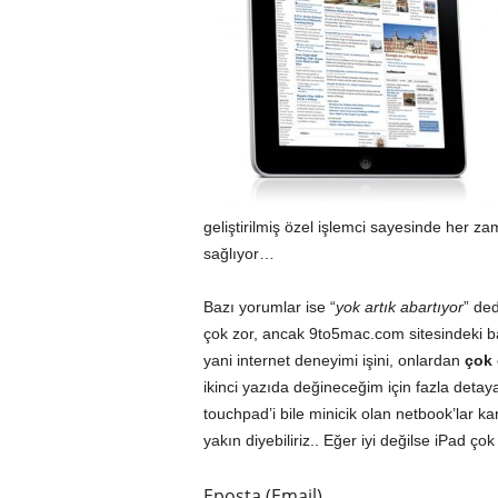
geliştirilmiş özel işlemci sayesinde her z
sağlıyor…
Bazı yorumlar ise “
yok artık abartıyor
” de
çok zor, ancak
9to5mac.com
sitesindeki
b
yani internet deneyimi işini, onlardan
çok 
ikinci yazıda değineceğim için fazla deta
touchpad’i bile minicik olan netbook’lar 
yakın diyebiliriz.. Eğer iyi değilse iPad 
Eposta (Email)