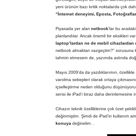
yeni ürünün bazı kritik noktalarda çok dah
“İnternet deneyimi, Eposta, Fotoğrafla
Piyasada yer alan
netbook
’lar bu aradak
planlandılar. Ancak önemli bir eksikleri v
laptop’lardan ne de mobil cihazlardan 
netbook almaktan vazgeçtim?”
sorusuna k
tahmin etmesem de, yazımda aslında doğ
Mayıs 2009’da da yazdıklarımın
, özellikl
varolma sebepleri olarak ortaya çıkmasını
içselleştirme neden olduğunu düşünüyoru
serisi ile iPad’i biraz daha derinlemesine 
Cihazın teknik özelliklerine çok özet şekil
değinmiştim. Şimdi de iPad’in kullanım am
konuya
değinelim…