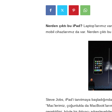
r
l
Nerden çıktı bu
iPad
?
Laptop’larımız var
mobil cihazlarımız da var. Nerden çıktı b
i
E
l
m
a
Steve Jobs
,
iPad
’i tanıtmaya başladığında
“Mac’lerimiz, çoğunlukla da MacBook’larım
gerektiğini, böyle bir ihtiyacı adresleyebi