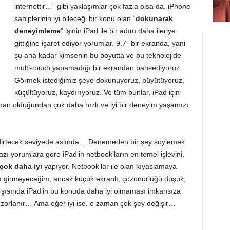
internettir…” gibi yaklaşımlar çok fazla olsa da, iPhone
sahiplerinin iyi bileceği bir konu olan “
dokunarak
deneyimleme
” işinin iPad ile bir adım daha ileriye
gittiğine işaret ediyor yorumlar. 9.7” bir ekranda, yani
şu ana kadar kimsenin bu boyutta ve bu teknolojide
multi-touch yapamadığı bir ekrandan bahsediyoruz.
Görmek istediğimiz şeye dokunuyoruz, büyütüyoruz,
küçültüyoruz, kaydırıyoruz. Ve tüm bunlar, iPad için
aman olduğundan çok daha hızlı ve iyi bir deneyim yaşamızı
dirtecek seviyede aslında… Denemeden bir şey söylemek
azı yorumlara
göre iPad’in netbook’ların en temel işlevini,
çok daha iyi
yapıyor. Netbook’lar ile olan kıyaslamaya
ya girmeyeceğim, ancak küçük ekranlı, çözünürlüğü düşük,
karşısında iPad’in bu konuda daha iyi olmaması imkansıza
çok zorlanır… Ama eğer iyi ise, o zaman çok şey değişir…