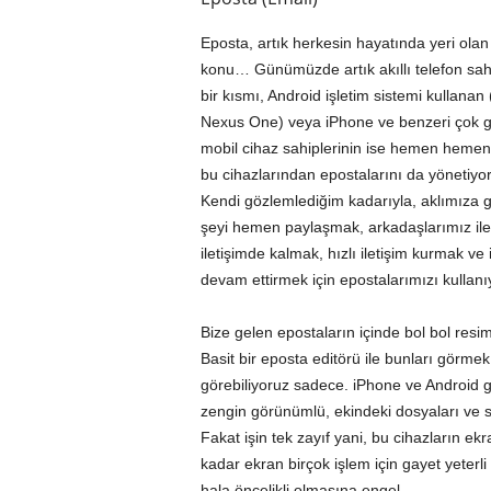
Eposta, artık herkesin hayatında yeri olan 
konu… Günümüzde artık akıllı telefon sahi
bir kısmı, Android işletim sistemi kullanan
Nexus One
) veya
iPhone
ve benzeri çok g
mobil cihaz sahiplerinin ise hemen heme
bu cihazlarından epostalarını da yönetiyor
Kendi gözlemlediğim kadarıyla, aklımıza g
şeyi hemen paylaşmak, arkadaşlarımız ile
iletişimde kalmak, hızlı iletişim kurmak ve i
devam ettirmek için epostalarımızı kullanı
Bize gelen epostaların içinde bol bol resim,
Basit bir eposta editörü ile bunları görme
görebiliyoruz sadece. iPhone ve Android g
zengin görünümlü, ekindeki dosyaları ve s
Fakat işin tek zayıf yani, bu cihazların e
kadar ekran birçok işlem için gayet yeterl
hala öncelikli olmasına engel.