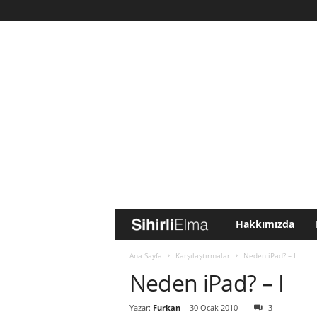
Hakkımızda
S
i
Ana Sayfa
Karşılaştırmalar
Neden iPad? – I
Neden iPad? – I
h
Yazar:
Furkan
-
30 Ocak 2010
3
i