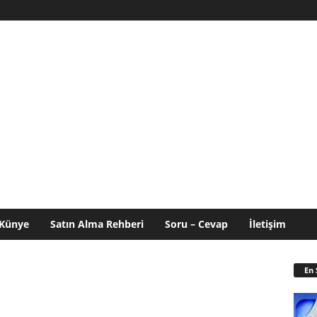
Künye
Satın Alma Rehberi
Soru – Cevap
İletişim
En 