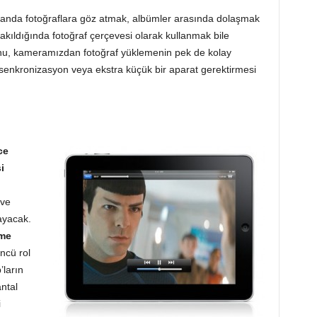
nda fotoğraflara göz atmak, albümler arasında dolaşmak
takıldığında fotoğraf çerçevesi olarak kullanmak bile
nu, kameramızdan fotoğraf yüklemenin pek de kolay
e senkronizasyon veya ekstra küçük bir aparat gerektirmesi
ce
i
 ve
ayacak.
eme
ncü rol
’ların
ntal
i