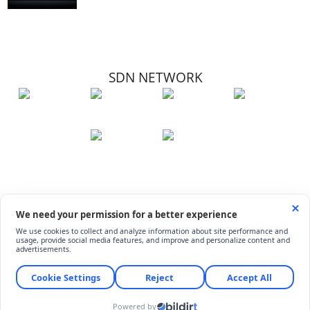
SDN NETWORK
Hakkımızda
Künye
İletişim
Çerez Kullanımı
Soru-Cevap
©
ShiftDelete.Net