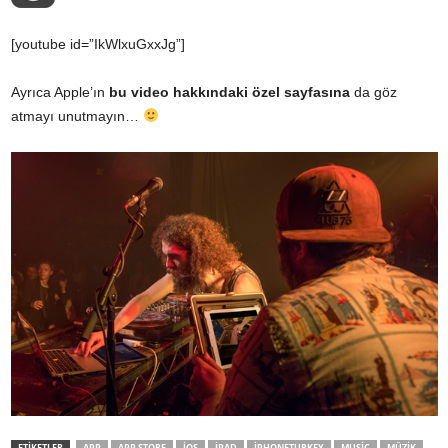
[youtube id=”IkWlxuGxxJg”]
Ayrıca Apple’ın
bu video hakkındaki özel sayfasına
da göz
atmayı unutmayın…
ETİKETLER
APP
APP STORE
IOS
IPAD
IPHONETURKEY
MUSIC
MÜZIK