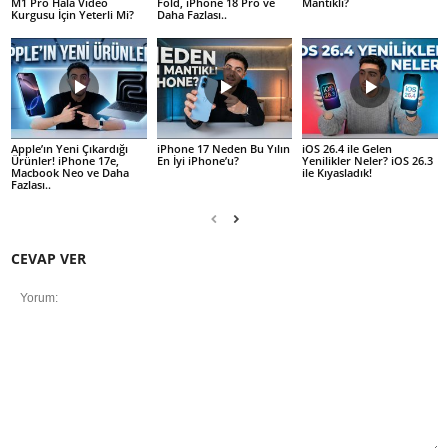
M1 Pro Hala Video
Fold, iPhone 18 Pro ve
Mantıklı?
Kurgusu İçin Yeterli Mi?
Daha Fazlası..
Apple’ın Yeni Çıkardığı
iPhone 17 Neden Bu Yılın
iOS 26.4 ile Gelen
Ürünler! iPhone 17e,
En İyi iPhone’u?
Yenilikler Neler? iOS 26.3
Macbook Neo ve Daha
ile Kıyasladık!
Fazlası..
CEVAP VER