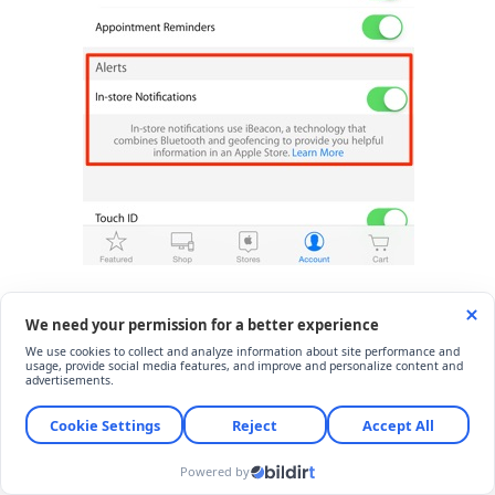
5. Sepet
Tahmin edebileceğiniz gibi bu alan ise
“Alışveriş” sekmesinde
sepetimize attığımız
ürünlere göz atıp, satın alma kararını
verdiğimiz yer.