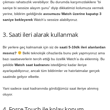
çıkması rahatsızlık verebiliyor. Bu durumda karşımızdakilere “bi
saniye bi sessize alayım şunu” diyip dikkatimizi kolumuza vermek
yerine, bildirim geldiğinde
avcumuzu Watch üzerine kapatıp 3
saniye bekleyerek
Watch’u sessize alabiliyoruz.
3. Saati ileri alarak kullanmak
Bir yerlere geç kalmamak için siz de
saati 5-10dk ileri alanlardan
mısınız?
Belki teknolojik cihazlarda bunu pek yapmıyoruz ama
bazı saatseverlerin tercih ettiği bu özellik Watch’a da eklenmiş. Bu
şekilde
Watch saat kadranını
istediğimiz kadar ileriye
ayarlayabiliyoruz, ancak tüm bildirimler ve hatırlatmalar gerçek
saatinde geliyor elbette.
Yani sadece saat kadranında gördüğümüz saat ileriye alınmış
oluyor.
4. Force Touch ile kolay konum