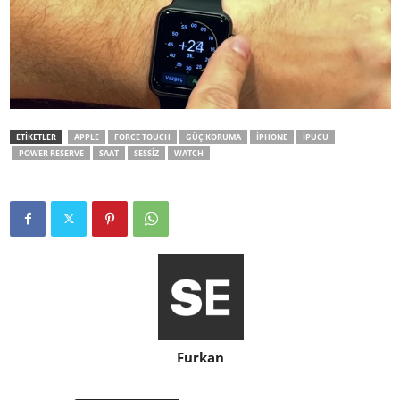
ETİKETLER
APPLE
FORCE TOUCH
GÜÇ KORUMA
IPHONE
IPUCU
POWER RESERVE
SAAT
SESSIZ
WATCH
Furkan