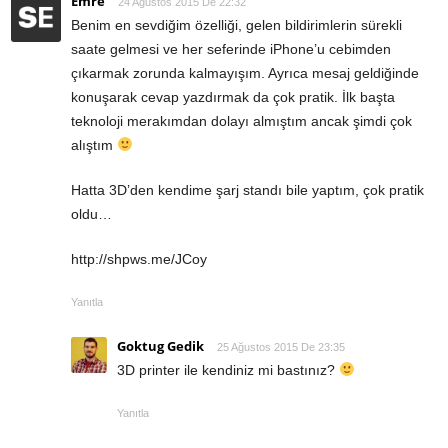
Emre
24 Ağustos 2015 De 22:32
Benim en sevdiğim özelliği, gelen bildirimlerin sürekli
saate gelmesi ve her seferinde iPhone’u cebimden
çıkarmak zorunda kalmayışım. Ayrıca mesaj geldiğinde
konuşarak cevap yazdırmak da çok pratik. İlk başta
teknoloji merakımdan dolayı almıştım ancak şimdi çok
alıştım
Hatta 3D’den kendime şarj standı bile yaptım, çok pratik
oldu…
http://shpws.me/JCoy
Yanıtla
Goktug Gedik
25 Ağustos 2015 De 23:35
3D printer ile kendiniz mi bastınız?
Yanıtla