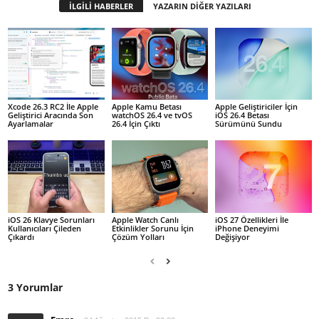
İLGİLİ HABERLER
YAZARIN DİĞER YAZILARI
Xcode 26.3 RC2 İle Apple
Apple Kamu Betası
Apple Geliştiriciler İçin
Geliştirici Aracında Son
watchOS 26.4 ve tvOS
iOS 26.4 Betası
Ayarlamalar
26.4 İçin Çıktı
Sürümünü Sundu
iOS 26 Klavye Sorunları
Apple Watch Canlı
iOS 27 Özellikleri İle
Kullanıcıları Çileden
Etkinlikler Sorunu İçin
iPhone Deneyimi
Çıkardı
Çözüm Yolları
Değişiyor
3 Yorumlar