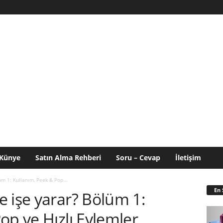
Künye
Satın Alma Rehberi
Soru – Cevap
İletişim
m 1: Kullanım, Peek & Pop...
En 
 işe yarar? Bölüm 1:
op ve Hızlı Eylemler