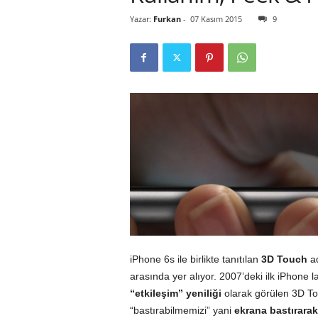
Yazar:
Furkan
-
07 Kasım 2015
9
r
l
i
E
l
m
a
iPhone 6s ile birlikte tanıtılan
3D Touch
ad
arasında yer alıyor. 2007’deki ilk iPhone 
“etkileşim” yeniliği
olarak görülen 3D T
“bastırabilmemizi” yani
ekrana bastırarak 