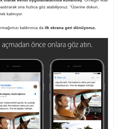
lk olarak kendi uygulamalarında kullanmış
. Örneğin Mail
astırarak ona hızlıca göz atabiliyoruz. “Üzerine dokun,
erek kalmıyor.
armağımızı kaldırınca da
ilk ekrana geri dönüyoruz.