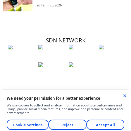
26 Temmuz 2026
SDN NETWORK
Hakkımızda
Künye
İletişim
Çerez Kullanımı
Soru-Cevap
©
ShiftDelete.Net