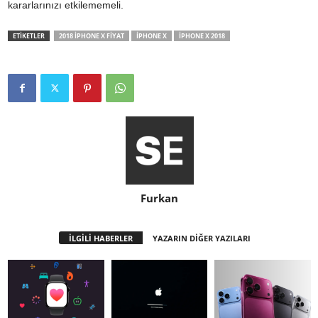
kararlarınızı etkilememeli.
ETİKETLER
2018 IPHONE X FIYAT
IPHONE X
IPHONE X 2018
Furkan
İLGİLİ HABERLER
YAZARIN DİĞER YAZILARI