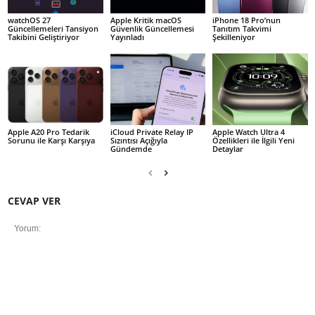
watchOS 27
Apple Kritik macOS
iPhone 18 Pro’nun
Güncellemeleri Tansiyon
Güvenlik Güncellemesi
Tanıtım Takvimi
Takibini Geliştiriyor
Yayınladı
Şekilleniyor
Apple A20 Pro Tedarik
iCloud Private Relay IP
Apple Watch Ultra 4
Sorunu ile Karşı Karşıya
Sızıntısı Açığıyla
Özellikleri ile İlgili Yeni
Gündemde
Detaylar
CEVAP VER