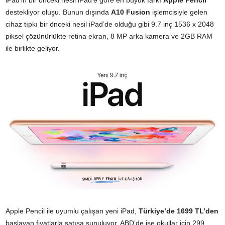
iPad’in bir önceki nesil iPad’e göre en büyük farkı
Apple Pencil
destekliyor oluşu. Bunun dışında
A10 Fusion
işlemcisiyle gelen
cihaz tıpkı bir önceki nesil iPad’de olduğu gibi 9.7 inç 1536 x 2048
piksel çözünürlükte retina ekran, 8 MP arka kamera ve 2GB RAM
ile birlikte geliyor.
Apple Pencil ile uyumlu çalışan yeni iPad,
Türkiye’de 1699 TL’den
başlayan fiyatlarla satışa sunuluyor. ABD’de ise okullar için 299