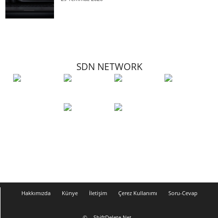
SDN NETWORK
Hakkımızda
Künye
İletişim
Çerez Kullanımı
Soru-Cevap
©
ShiftDelete.Net