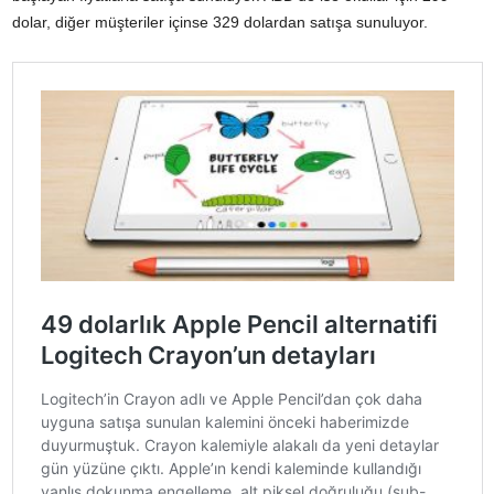
dolar, diğer müşteriler içinse 329 dolardan satışa sunuluyor.