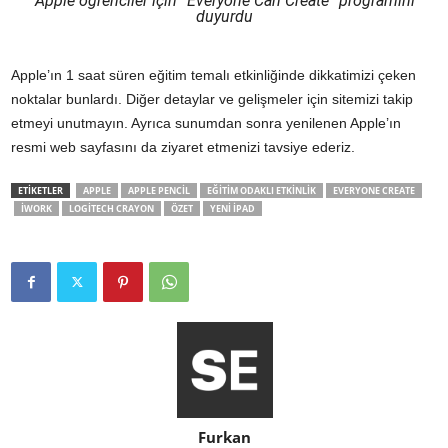
Apple öğrenciler için “Everyone Can Create” programını
duyurdu
Apple’ın 1 saat süren eğitim temalı etkinliğinde dikkatimizi çeken
noktalar bunlardı. Diğer detaylar ve gelişmeler için sitemizi takip
etmeyi unutmayın. Ayrıca sunumdan sonra yenilenen Apple’ın
resmi web sayfasını da ziyaret etmenizi tavsiye ederiz.
ETİKETLER
APPLE
APPLE PENCIL
EĞITIM ODAKLI ETKINLIK
EVERYONE CREATE
IWORK
LOGITECH CRAYON
ÖZET
YENI IPAD
Furkan