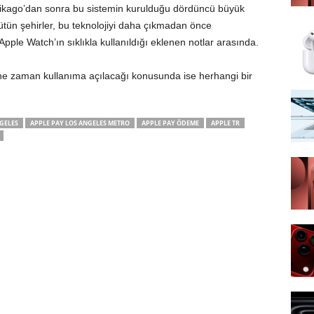
 Şikago’dan sonra bu sistemin kurulduğu dördüncü büyük
bütün şehirler, bu teknolojiyi daha çıkmadan önce
ple Watch’ın sıklıkla kullanıldığı eklenen notlar arasında.
ne zaman kullanıma açılacağı konusunda ise herhangi bir
GELES
APPLE PAY LOS ANGELES METRO
APPLE PAY ÖDEME
APPLE TR