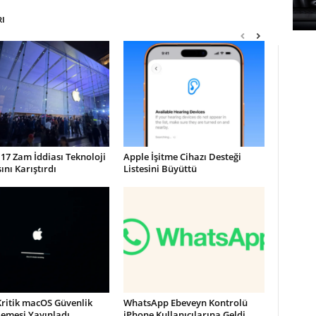
RI
17 Zam İddiası Teknoloji
Apple İşitme Cihazı Desteği
nı Karıştırdı
Listesini Büyüttü
Kritik macOS Güvenlik
WhatsApp Ebeveyn Kontrolü
lemesi Yayınladı
iPhone Kullanıcılarına Geldi