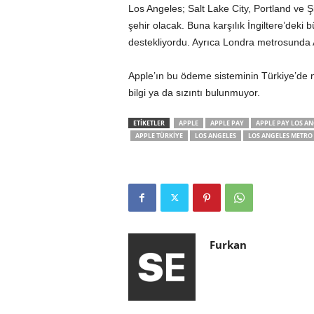
Los Angeles; Salt Lake City, Portland ve
şehir olacak. Buna karşılık İngiltere’deki 
destekliyordu. Ayrıca Londra metrosunda Ap
Apple’ın bu ödeme sisteminin Türkiye’de 
bilgi ya da sızıntı bulunmuyor.
ETİKETLER
APPLE
APPLE PAY
APPLE PAY LOS AN
APPLE TÜRKIYE
LOS ANGELES
LOS ANGELES METRO
Furkan