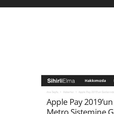
Hakkımızda
S
i
Ana Sayfa
Haberler
Apple Pay 2019’un Sonlarınd
Apple Pay 2019’un
h
Metro Sistemine G
i