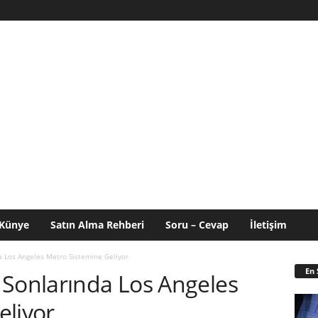
Künye
Satın Alma Rehberi
Soru – Cevap
İletişim
a Los Angeles Metro Sistemine Geliyor
En 
 Sonlarında Los Angeles
eliyor