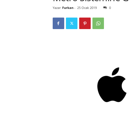
Yazar:
Furkan
-
25 Ocak 2019
0
r
l
i
E
l
m
a