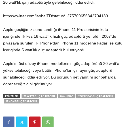
20 watt’lık şarj adaptörüyle gelebileceği iddia edildi.
https://twitter.com/laobaiTD/status/1275709656342704139
Apple geçtiğimiz sene tanıttığı iPhone 11 Pro serisinin kutu
içeriğinde ilk kez 18 watt’lık hızlı güç adaptörü yer aldı. 2007’de
piyasaya sürülen ilk iPhone’dan iPhone 11 modeline kadar ise kutu
içeriğinde 5 watt’lık güç adaptörü bulunuyordu.
Apple’ın üst düzey iPhone modellerinin güç adaptörünü 20 watt’a
yükseltebileceği veya bütün iPhone’lar için aynı güç adaptörü
sunabileceği iddia ediliyor. Bu sorunun net yanıtını sonbaharda
öğreneceğiz gibi görünüyor.
ETİKETLER
20 WATT GÜÇ ADAPTÖRÜ
20W USB-C
20W USB-C GÜÇ ADAPTÖRÜ
IPHONE GÜÇ ADAPTÖRÜ