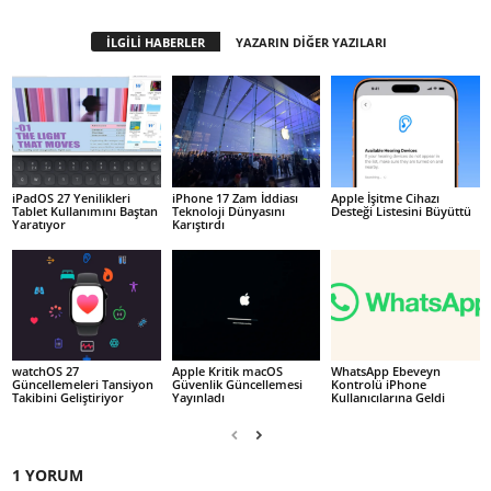
İLGİLİ HABERLER
YAZARIN DİĞER YAZILARI
iPadOS 27 Yenilikleri
iPhone 17 Zam İddiası
Apple İşitme Cihazı
Tablet Kullanımını Baştan
Teknoloji Dünyasını
Desteği Listesini Büyüttü
Yaratıyor
Karıştırdı
watchOS 27
Apple Kritik macOS
WhatsApp Ebeveyn
Güncellemeleri Tansiyon
Güvenlik Güncellemesi
Kontrolü iPhone
Takibini Geliştiriyor
Yayınladı
Kullanıcılarına Geldi
1 YORUM