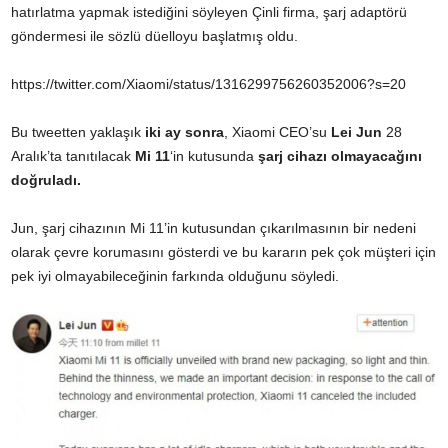
hatırlatma yapmak istediğini söyleyen Çinli firma, şarj adaptörü
göndermesi ile sözlü düelloyu başlatmış oldu.
https://twitter.com/Xiaomi/status/1316299756260352006?s=20
Bu tweetten yaklaşık
iki ay sonra
, Xiaomi CEO’su
Lei Jun
28
Aralık’ta tanıtılacak
Mi 11
‘in kutusunda
şarj cihazı olmayacağını
doğruladı.
Jun, şarj cihazının Mi 11’in kutusundan çıkarılmasının bir nedeni
olarak çevre korumasını gösterdi ve bu kararın pek çok müşteri için
pek iyi olmayabileceğinin farkında olduğunu söyledi.