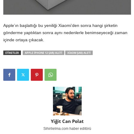
Apple’ın başlattığı bu yeniliği Xiaomi’den sonra hangi şirketin
gönderme yaptıktan sonra aynı nedenlerle benimseyeceği zaman
içinde ortaya çıkacak.
ETİKETLER
APPLE IPHONE 12 ŞARJ ALETI
XIAOM ŞARJ ALETI
Yiğit Can Polat
Sihirlielma.com haber editörü