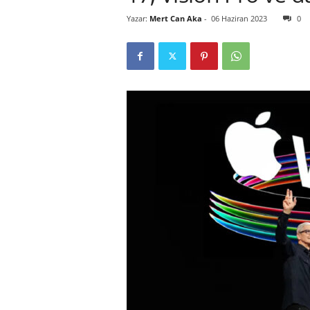
Yazar:
Mert Can Aka
-
06 Haziran 2023
0
r
l
i
E
l
m
a