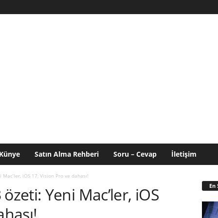
Künye
Satın Alma Rehberi
Soru – Cevap
İletişim
Mac’ler, iOS 17, Vision Pro ve dahası!
En 
zeti: Yeni Mac’ler, iOS
ahası!