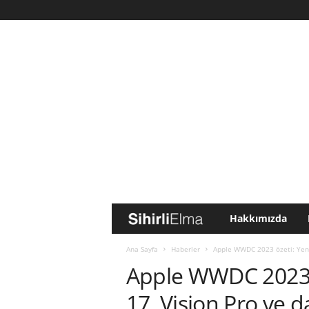
Hakkımızda
S
i
Ana Sayfa
Haberler
Apple WWDC 2023 özeti: Yeni 
Apple WWDC 2023 ö
h
17, Vision Pro ve d
i