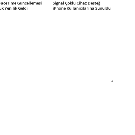
 FaceTime Güncellemesi
Signal Çoklu Cihaz Desteği
ük Yenilik Geldi
iPhone Kullanıcılarına Sunuldu