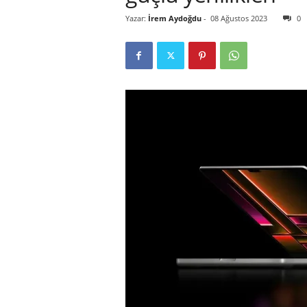
Yazar:
İrem Aydoğdu
-
08 Ağustos 2023
0
r
l
i
E
l
m
a