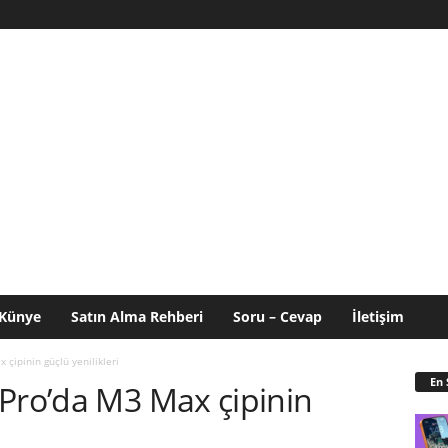
Künye
Satın Alma Rehberi
Soru – Cevap
İletişim
çipinin güçlü yenilikleri
En 
 Pro’da M3 Max çipinin