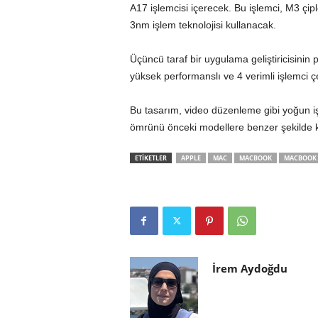
A17 işlemcisi içerecek. Bu işlemci, M3 çipl
3nm işlem teknolojisi kullanacak.
Üçüncü taraf bir uygulama geliştiricisinin 
yüksek performanslı ve 4 verimli işlemci çe
Bu tasarım, video düzenleme gibi yoğun i
ömrünü önceki modellere benzer şekilde ko
ETİKETLER
APPLE
MAC
MACBOOK
MACBOOK
İrem Aydoğdu