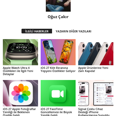
Oğuz Çakır
İLGİLİ HABERLER
YAZARIN DİĞER YAZILARI
Apple Watch Ultra 4
iOS 27 Kilit Ekranına
Apple Ürünlerine Yeni
Özellikleri ile İlgili Yeni
Yepyeni Özellikler Geliyor
Zam Kapıda!
Detaylar
iOS 27 Apple Fotoğraflar
iOS 27 FaceTime
Signal Çoklu Cihaz
Yeniliği ile Beklenen
Güncellemesi ile Büyük
Desteği iPhone
Özellik Geldi
Yenilik Geldi
Kullanıcılarına Sunuldu