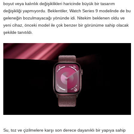
boyut veya kalınlık değişiklikleri haricinde büyük bir tasarım
değişikliği yapmıyordu. Beklentiler, Watch Series 9 modelinde de bu
geleneğin bozulmayacağı yönünde idi. Nitekim beklenen oldu ve
yeni cihaz, önceki model ile çok benzer bir görünüme sahip olacak
şekilde tanıtıldı.
Su, toz ve çizilmelere karşı son derece dayanıklı bir yapıya sahip