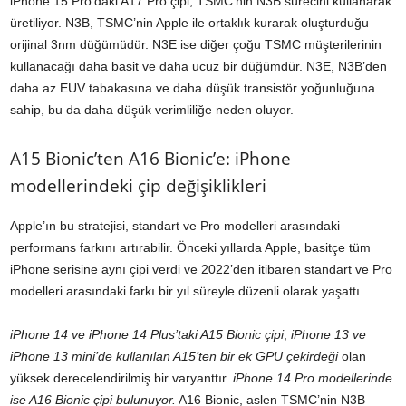
iPhone 15 Pro’daki A17 Pro çipi, TSMC’nin N3B sürecini kullanarak
üretiliyor. N3B, TSMC’nin Apple ile ortaklık kurarak oluşturduğu
orijinal 3nm düğümüdür. N3E ise diğer çoğu TSMC müşterilerinin
kullanacağı daha basit ve daha ucuz bir düğümdür. N3E, N3B’den
daha az EUV tabakasına ve daha düşük transistör yoğunluğuna
sahip, bu da daha düşük verimliliğe neden oluyor.
A15 Bionic’ten A16 Bionic’e: iPhone
modellerindeki çip değişiklikleri
Apple’ın bu stratejisi, standart ve Pro modelleri arasındaki
performans farkını artırabilir. Önceki yıllarda Apple, basitçe tüm
iPhone serisine aynı çipi verdi ve 2022’den itibaren standart ve Pro
modelleri arasındaki farkı bir yıl süreyle düzenli olarak yaşattı.
iPhone 14 ve iPhone 14 Plus’taki A15 Bionic çipi
,
iPhone 13 ve
iPhone 13 mini’de kullanılan A15’ten bir ek GPU çekirdeği
olan
yüksek derecelendirilmiş bir varyanttır.
iPhone 14 Pro modellerinde
ise A16 Bionic çipi bulunuyor.
A16 Bionic, aslen TSMC’nin N3B