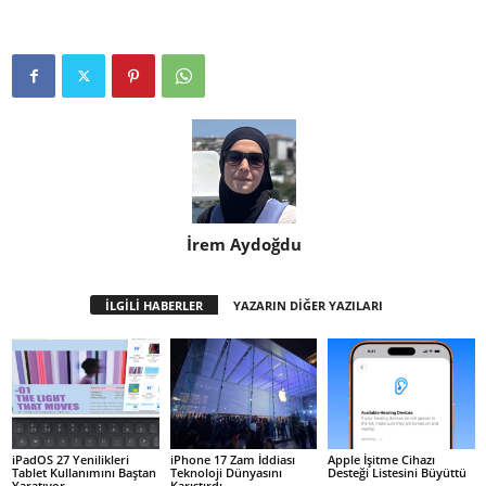
İrem Aydoğdu
İLGİLİ HABERLER
YAZARIN DİĞER YAZILARI
iPadOS 27 Yenilikleri
iPhone 17 Zam İddiası
Apple İşitme Cihazı
Tablet Kullanımını Baştan
Teknoloji Dünyasını
Desteği Listesini Büyüttü
Yaratıyor
Karıştırdı