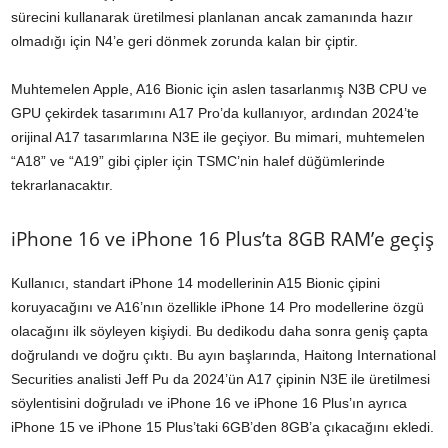
sürecini kullanarak üretilmesi planlanan ancak zamanında hazır
olmadığı için N4’e geri dönmek zorunda kalan bir çiptir.
Muhtemelen Apple, A16 Bionic için aslen tasarlanmış N3B CPU ve
GPU çekirdek tasarımını A17 Pro’da kullanıyor, ardından 2024’te
orijinal A17 tasarımlarına N3E ile geçiyor. Bu mimari, muhtemelen
“A18” ve “A19” gibi çipler için TSMC’nin halef düğümlerinde
tekrarlanacaktır.
iPhone 16 ve iPhone 16 Plus’ta 8GB RAM’e geçiş
Kullanıcı, standart iPhone 14 modellerinin A15 Bionic çipini
koruyacağını ve A16’nın özellikle iPhone 14 Pro modellerine özgü
olacağını ilk söyleyen kişiydi. Bu dedikodu daha sonra geniş çapta
doğrulandı ve doğru çıktı. Bu ayın başlarında, Haitong International
Securities analisti Jeff Pu da 2024’ün A17 çipinin N3E ile üretilmesi
söylentisini doğruladı ve iPhone 16 ve iPhone 16 Plus’ın ayrıca
iPhone 15 ve iPhone 15 Plus’taki 6GB’den 8GB’a çıkacağını ekledi.