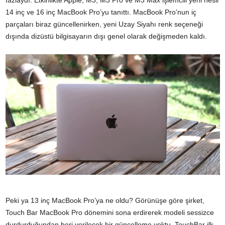
fazlaydı. Etkinlikte Apple, M3, M3 Pro ve M3 Max işlemcili yeni nesil
14 inç ve 16 inç MacBook Pro’yu tanıttı. MacBook Pro’nun iç
parçaları biraz güncellenirken, yeni Uzay Siyahı renk seçeneği
dışında dizüstü bilgisayarın dışı genel olarak değişmeden kaldı.
Peki ya 13 inç MacBook Pro’ya ne oldu? Görünüşe göre şirket,
Touch Bar MacBook Pro dönemini sona erdirerek modeli sessizce
durdurduğundan beri verilecek bir güncelleme yoktu. TouchBar ilk