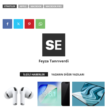
ETİKETLER
APPLE
MACBOOK
MACBOOK PRO
Feyza Tanrıverdi
İLGİLİ HABERLER
YAZARIN DİĞER YAZILARI