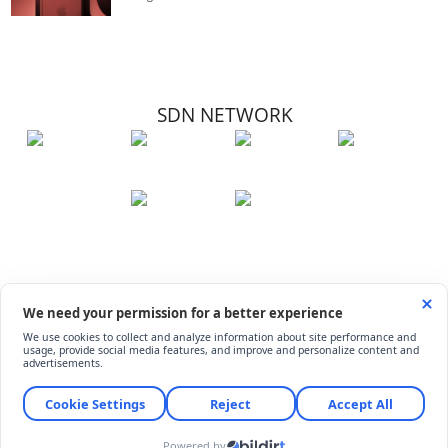
SDN NETWORK
Hakkımızda
Künye
İletişim
Çerez Kullanımı
Soru-Cevap
©
ShiftDelete.Net