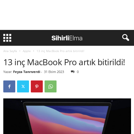
Ana Sayfa
Apple
13 inç MacBook Pro artık bitirildi!
13 inç MacBook Pro artık bitirildi!
Yazar:
Feyza Tanrıverdi
-
31 Ekim 2023
0