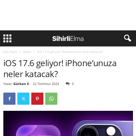
Ana Sayfa
Apple
iOS 17.6 geliyor! iPhone’unuza neler katacak?
iOS 17.6 geliyor! iPhone’unuza
neler katacak?
Yazar:
Gürkan X
-
22 Temmuz 2024
0