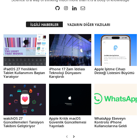
Science is a way of thinking much more than it is a body of knowledge
İLGİLİ HABERLER
YAZARIN DİĞER YAZILARI
iPadOS 27 Yenilikleri
iPhone 17 Zam İddiası
Apple İşitme Cihazı
Tablet Kullanımını Baştan
Teknoloji Dünyasını
Desteği Listesini Büyüttü
Yaratıyor
Karıştırdı
watchOS 27
Apple Kritik macOS
WhatsApp Ebeveyn
Güncellemeleri Tansiyon
Güvenlik Güncellemesi
Kontrolü iPhone
Takibini Geliştiriyor
Yayınladı
Kullanıcılarına Geldi