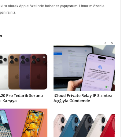
eraklısı olarak Apple özelinde haberler yapıyorum. Umarım özenle
ğenirsiniz.
RI
A20 Pro Tedarik Sorunu
iCloud Private Relay IP Sızıntısı
şı Karşıya
Açığıyla Gündemde