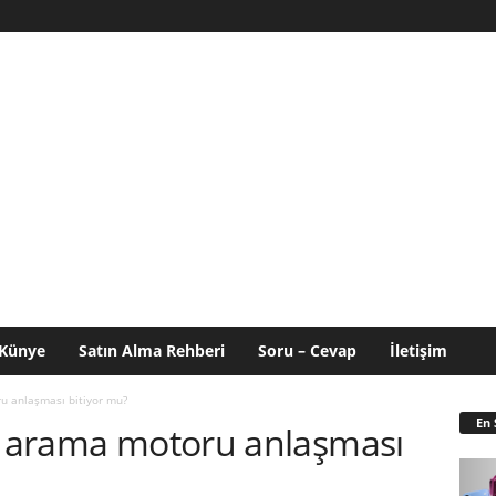
Künye
Satın Alma Rehberi
Soru – Cevap
İletişim
u anlaşması bitiyor mu?
En 
ın arama motoru anlaşması