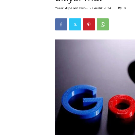
Yazar:
Alperen Esin
-
27 Aralık 2024
0
r
l
i
E
l
m
a