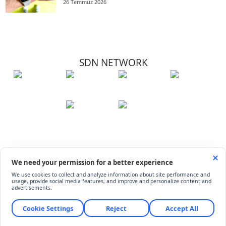
26 Temmuz 2026
SDN NETWORK
Hakkımızda
Künye
İletişim
Çerez Kullanımı
Soru-Cevap
©
ShiftDelete.Net