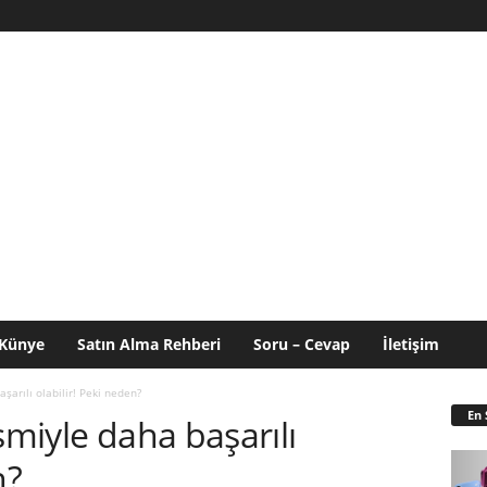
Künye
Satın Alma Rehberi
Soru – Cevap
İletişim
şarılı olabilir! Peki neden?
En 
smiyle daha başarılı
n?