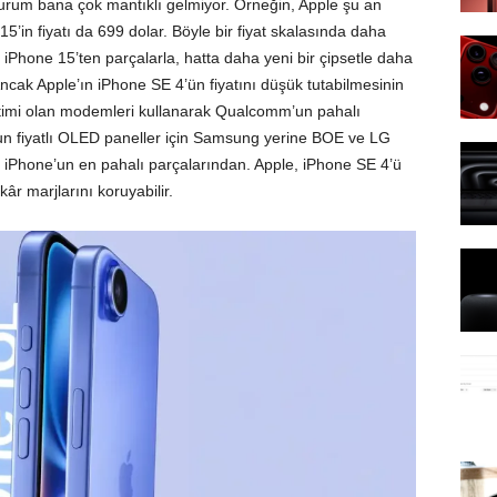
durum bana çok mantıklı gelmiyor. Örneğin, Apple şu an
5’in fiyatı da 699 dolar. Böyle bir fiyat skalasında daha
iPhone 15’ten parçalarla, hatta daha yeni bir çipsetle daha
Ancak Apple’ın iPhone SE 4’ün fiyatını düşük tutabilmesinin
üretimi olan modemleri kullanarak Qualcomm’un pahalı
n fiyatlı OLED paneller için Samsung yerine BOE ve LG
şen, iPhone’un en pahalı parçalarından. Apple, iPhone SE 4’ü
âr marjlarını koruyabilir.