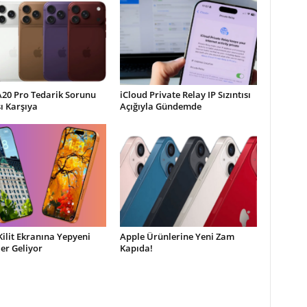
A20 Pro Tedarik Sorunu
iCloud Private Relay IP Sızıntısı
şı Karşıya
Açığıyla Gündemde
Kilit Ekranına Yepyeni
Apple Ürünlerine Yeni Zam
ler Geliyor
Kapıda!