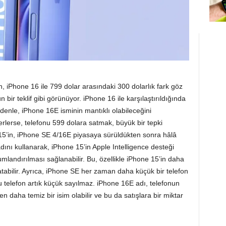
 iPhone 16 ile 799 dolar arasındaki 300 dolarlık fark göz
r teklif gibi görünüyor. iPhone 16 ile karşılaştırıldığında
enle, iPhone 16E isminin mantıklı olabileceğini
lerse, telefonu 599 dolara satmak, büyük bir tepki
15’in, iPhone SE 4/16E piyasaya sürüldükten sonra hâlâ
nı kullanarak, iPhone 15’in Apple Intelligence desteği
mlandırılması sağlanabilir. Bu, özellikle iPhone 15’in daha
ratabilir. Ayrıca, iPhone SE her zaman daha küçük bir telefon
bu telefon artık küçük sayılmaz. iPhone 16E adı, telefonun
n daha temiz bir isim olabilir ve bu da satışlara bir miktar