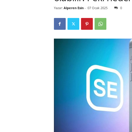
Yazar:
Alperen Esin
-
07 Ocak 2025
0
r
l
i
E
l
m
a