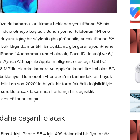
üzdeki baharda tanıtılması beklenen yeni iPhone SE’nin
ı iddia etmeye başladı. Bunun yerine, telefonun “iPhone
duyuru ilginç bir söylenti gibi görünebilir, ancak iPhone SE
bakıldığında mantıklı bir açıklama gibi görünüyor. iPhone
iPhone 14 tasarımını temel alacak, Face ID desteği ve 6,1
. Ayrıca A18 çipi ile Apple Intelligence desteği, USB-C
48 MP’lik tek arka kamera ve Apple’ın kendi üretimi olan 5G
ekleniyor. Bu model, iPhone SE’nin tarihindeki en büyük
lini en son 2020’de büyük bir form faktörü değişikliğiyle
 sürüldü ancak tasarımda herhangi bir değişiklik
 desteği sunulmuştu.
 daha başarılı olacak
irçok kişi iPhone SE 4 için 499 dolar gibi bir fiyatın söz