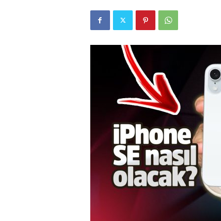
r
l
i
E
l
m
a