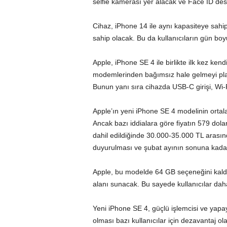
selfie kamerası yer alacak ve Face ID des
Cihaz, iPhone 14 ile aynı kapasiteye sahi
sahip olacak. Bu da kullanıcıların gün bo
Apple, iPhone SE 4 ile birlikte ilk kez k
modemlerinden bağımsız hale gelmeyi planla
Bunun yanı sıra cihazda USB-C girişi, Wi-
Apple’ın yeni iPhone SE 4 modelinin ortala
Ancak bazı iddialara göre fiyatın 579 dolar
dahil edildiğinde 30.000-35.000 TL arasında
duyurulması ve şubat ayının sonuna kadar
Apple, bu modelde 64 GB seçeneğini kal
alanı sunacak. Bu sayede kullanıcılar dah
Yeni iPhone SE 4, güçlü işlemcisi ve yapay
olması bazı kullanıcılar için dezavantaj ol