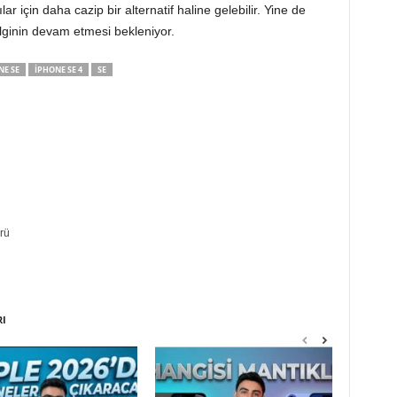
r için daha cazip bir alternatif haline gelebilir. Yine de
ilginin devam etmesi bekleniyor.
NE SE
IPHONE SE 4
SE
rü
RI