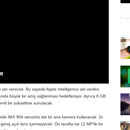
 yer verecek. Bu sayede Apple Intelligence adı verilen
ında büyük bir artış sağlanması hedefleniyor. Ayrıca 8 GB
emli bir yükseltme sunulacak.
nde IMX 904 sensörlü tek bir ana kamera kullanacak. 2x
eniş açılı lens içermeyecek. Ön tarafta ise 12 MP’lik bir