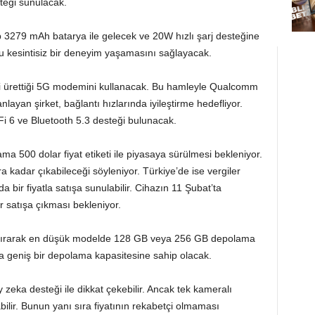
teği sunulacak.
p 3279 mAh batarya ile gelecek ve 20W hızlı şarj desteğine
yu kesintisiz bir deneyim yaşamasını sağlayacak.
endi ürettiği 5G modemini kullanacak. Bu hamleyle Qualcomm
yan şirket, bağlantı hızlarında iyileştirme hedefliyor.
Fi 6 ve Bluetooth 5.3 desteği bulunacak.
ma 500 dolar fiyat etiketi ile piyasaya sürülmesi bekleniyor.
a kadar çıkabileceği söyleniyor. Türkiye’de ise vergiler
 bir fiyatla satışa sunulabilir. Cihazın 11 Şubat’ta
 satışa çıkması bekleniyor.
dırarak en düşük modelde 128 GB veya 256 GB depolama
a geniş bir depolama kapasitesine sahip olacak.
 zeka desteği ile dikkat çekebilir. Ancak tek kameralı
abilir. Bunun yanı sıra fiyatının rekabetçi olmaması