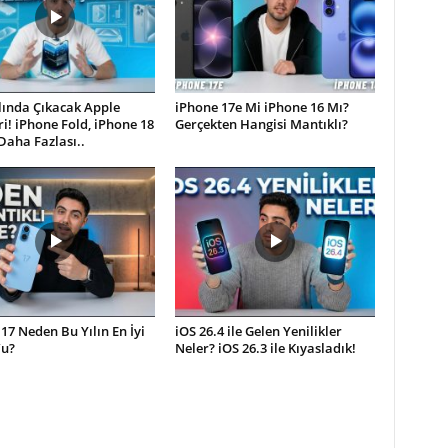
lında Çıkacak Apple
iPhone 17e Mi iPhone 16 Mı?
i! iPhone Fold, iPhone 18
Gerçekten Hangisi Mantıklı?
Daha Fazlası..
17 Neden Bu Yılın En İyi
iOS 26.4 ile Gelen Yenilikler
’u?
Neler? iOS 26.3 ile Kıyasladık!