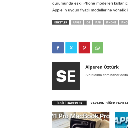
durumunda eski iPhone modelleri kullanıcıla
Apple’ın uygun fiyatlı modellerine yönelik 
ETİKETLER
APPLE
IOS
IPAD
IPHONE
IPHO
Alperen Öztürk
Sihirlielma.com haber editö
İLGİLİ HABERLER
YAZARIN DİĞER YAZILA