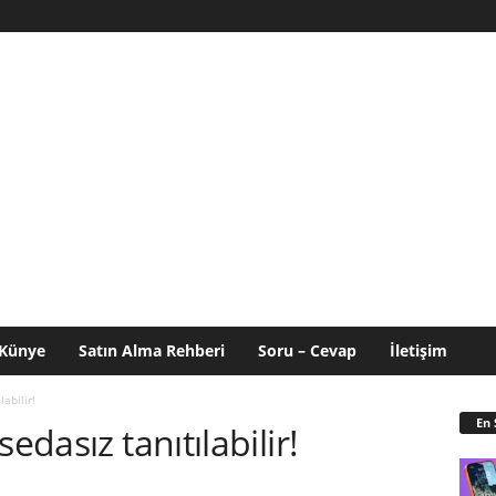
Künye
Satın Alma Rehberi
Soru – Cevap
İletişim
abilir!
En 
edasız tanıtılabilir!