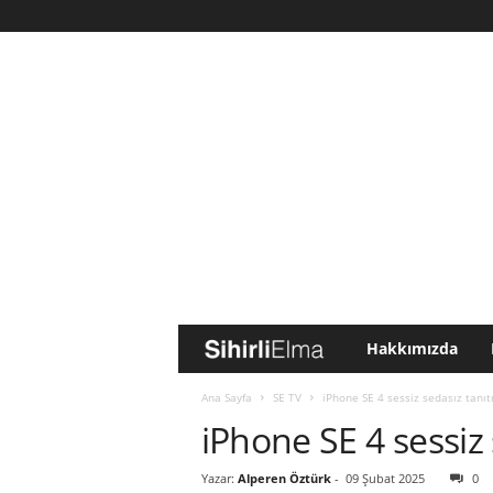
Hakkımızda
S
i
Ana Sayfa
SE TV
iPhone SE 4 sessiz sedasız tanıtıl
iPhone SE 4 sessiz s
h
Yazar:
Alperen Öztürk
-
09 Şubat 2025
0
i