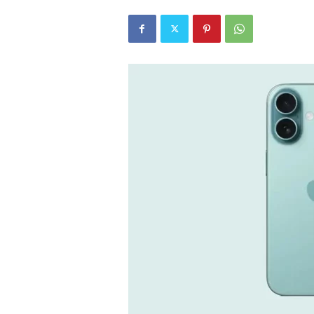
r
l
i
E
l
m
a