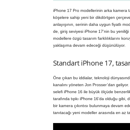
iPhone 17 Pro modellerinin arka kamera tas
köşelere sahip yeni bir dikdörtgen çerçev
anlayışının, serinin daha uygun fiyatlı mode
de, giriş seviyesi iPhone 17’nin bu yeniliğ
modellere özgü tasarım farklılıklarını kor
yaklaşıma devam edeceği düşünülüyor.
Standart iPhone 17, tasarı
Öne çıkan bu iddialar, teknoloji dünyasın
kanalını yöneten Jon Prosser’dan geliyor.
selefi iPhone 16 ile büyük ölçüde benzerli
tarafında tıpkı iPhone 16’da olduğu gibi, 
bir kamera çıkıntısı bulunmaya devam ede
tanıtacağı yeni modeller arasında en az ta