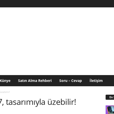
Künye
Satın Alma Rehberi
Soru – Cevap
İletişim
üzebilir!
En 
 tasarımıyla üzebilir!