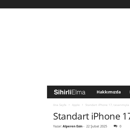
Hakkımızda
S
i
Ana Sayfa
Apple
Standart iPhone 17, tasarımıyla 
Standart iPhone 17,
h
Yazar:
Alperen Esin
-
22 Şubat 2025
0
i