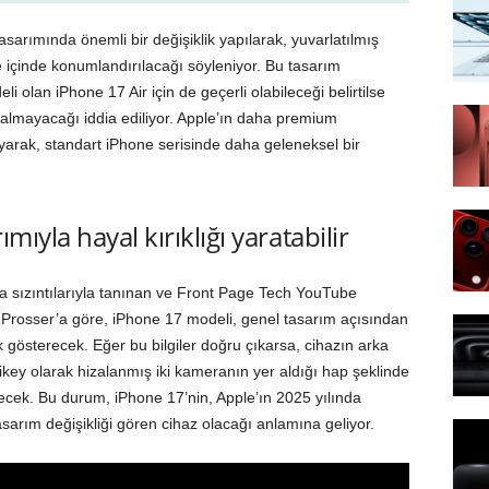
arımında önemli bir değişiklik yapılarak, yuvarlatılmış
e içinde konumlandırılacağı söyleniyor. Bu tasarım
li olan iPhone 17 Air için de geçerli olabileceği belirtilse
i almayacağı iddia ediliyor. Apple’ın daha premium
uyarak, standart iPhone serisinde daha geleneksel bir
mıyla hayal kırıklığı yaratabilir
da sızıntılarıyla tanınan ve Front Page Tech YouTube
 Prosser’a göre, iPhone 17 modeli, genel tasarım açısından
k gösterecek. Eğer bu bilgiler doğru çıkarsa, cihazın arka
dikey olarak hizalanmış iki kameranın yer aldığı hap şeklinde
cek. Bu durum, iPhone 17’nin, Apple’ın 2025 yılında
sarım değişikliği gören cihaz olacağı anlamına geliyor.