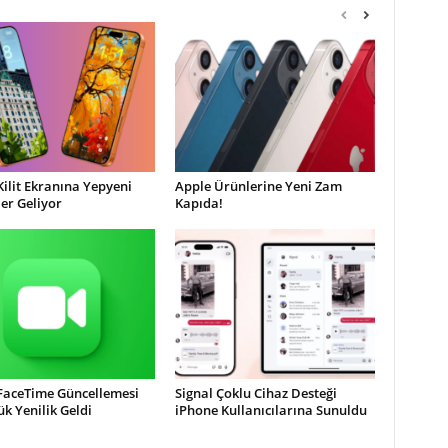
Kilit Ekranına Yepyeni
Apple Ürünlerine Yeni Zam
ler Geliyor
Kapıda!
 FaceTime Güncellemesi
Signal Çoklu Cihaz Desteği
ük Yenilik Geldi
iPhone Kullanıcılarına Sunuldu