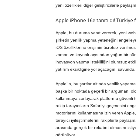
yeni özellikleri diğer geliştiricilerle payla
Apple iPhone 16e tanıtıldı! Türkiye fi
Apple, bu duruma yanıt vererek, yeni web tar
şirketin yenilik yapma yeteneğini engelleye
iOS özelliklerine erişimin ücretsiz verilmes
zaman ve kaynak açısından yoğun bir süreç
inovasyon yapma istekliliğini olumsuz etk
yatırım eksikliğine yol açacağını savundu.
Apple’ın, bu şartlar altında yenilik yapama
başka bir noktada geçerli bir argümanı oldu
kullanmaya zorlayarak platformu güvenli 
rakip tarayıcıların Safari’yi geçmesini enge
motorlarını kullanmasına izin veren Apple,
tarayıcı iyileştirmelerini rakiplerle paylaşma
arasında gerçek bir rekabet olmasını istiy
görünüyor.