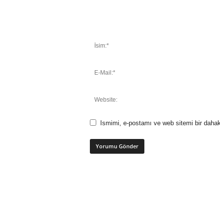
Ismimi, e-postamı ve web sitemi bir dahak