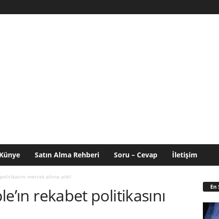
Künye
Satın Alma Rehberi
Soru – Cevap
İletişim
 politikasını mercek altına aldı!
En 
ple’ın rekabet politikasını