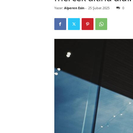
Yazar:
Alperen Esin
-
25 Şubat 2025
0
r
l
i
E
l
m
a