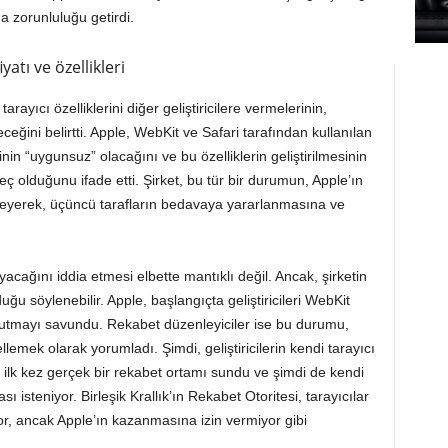
şma zorunluluğu getirdi.
yatı ve özellikleri
ayıcı özelliklerini diğer geliştiricilere vermelerinin,
ceğini belirtti. Apple, WebKit ve Safari tarafından kullanılan
inin “uygunsuz” olacağını ve bu özelliklerin geliştirilmesinin
 olduğunu ifade etti. Şirket, bu tür bir durumun, Apple’ın
ileyerek, üçüncü tarafların bedavaya yararlanmasına ve
yacağını iddia etmesi elbette mantıklı değil. Ancak, şirketin
ğu söylenebilir. Apple, başlangıçta geliştiricileri WebKit
tutmayı savundu. Rekabet düzenleyiciler ise bu durumu,
llemek olarak yorumladı. Şimdi, geliştiricilerin kendi tarayıcı
 ilk kez gerçek bir rekabet ortamı sundu ve şimdi de kendi
sı isteniyor. Birleşik Krallık’ın Rekabet Otoritesi, tarayıcılar
or, ancak Apple’ın kazanmasına izin vermiyor gibi