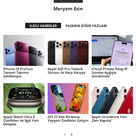
Meryem Esin
İLGİLİ HABERLER
YAZARIN DİĞER YAZILARI
iPhone 18 Pro’nun
Apple A20 Pro Tedarik
iCloud Private Relay IP
Tanıtım Takvimi
Sorunu ile Karşı Karşıya
Sızıntısı Açığıyla
Şekilleniyor
Gündemde
Apple Watch Ultra 4
iOS 27 Kilit Ekranına
Apple Ürünlerine Yeni
Özellikleri ile İlgili Yeni
Yepyeni Özellikler Geliyor
Zam Kapıda!
Detaylar