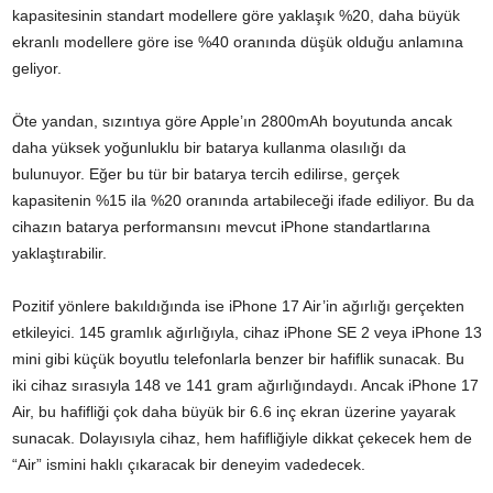
kapasitesinin standart modellere göre yaklaşık %20, daha büyük
ekranlı modellere göre ise %40 oranında düşük olduğu anlamına
geliyor.
Öte yandan, sızıntıya göre Apple’ın 2800mAh boyutunda ancak
daha yüksek yoğunluklu bir batarya kullanma olasılığı da
bulunuyor. Eğer bu tür bir batarya tercih edilirse, gerçek
kapasitenin %15 ila %20 oranında artabileceği ifade ediliyor. Bu da
cihazın batarya performansını mevcut iPhone standartlarına
yaklaştırabilir.
Pozitif yönlere bakıldığında ise iPhone 17 Air’in ağırlığı gerçekten
etkileyici. 145 gramlık ağırlığıyla, cihaz iPhone SE 2 veya iPhone 13
mini gibi küçük boyutlu telefonlarla benzer bir hafiflik sunacak. Bu
iki cihaz sırasıyla 148 ve 141 gram ağırlığındaydı. Ancak iPhone 17
Air, bu hafifliği çok daha büyük bir 6.6 inç ekran üzerine yayarak
sunacak. Dolayısıyla cihaz, hem hafifliğiyle dikkat çekecek hem de
“Air” ismini haklı çıkaracak bir deneyim vadedecek.