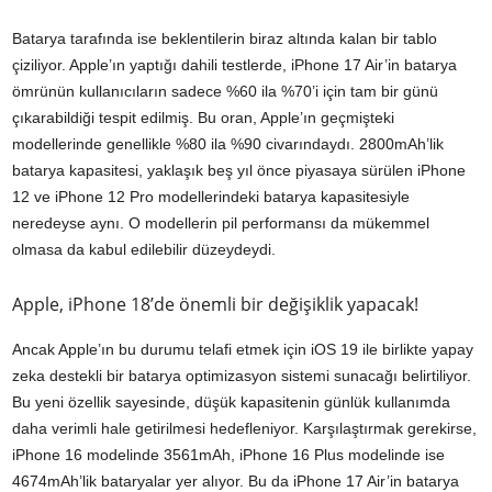
Batarya tarafında ise beklentilerin biraz altında kalan bir tablo
çiziliyor. Apple’ın yaptığı dahili testlerde, iPhone 17 Air’in batarya
ömrünün kullanıcıların sadece %60 ila %70’i için tam bir günü
çıkarabildiği tespit edilmiş. Bu oran, Apple’ın geçmişteki
modellerinde genellikle %80 ila %90 civarındaydı. 2800mAh’lik
batarya kapasitesi, yaklaşık beş yıl önce piyasaya sürülen iPhone
12 ve iPhone 12 Pro modellerindeki batarya kapasitesiyle
neredeyse aynı. O modellerin pil performansı da mükemmel
olmasa da kabul edilebilir düzeydeydi.
Apple, iPhone 18’de önemli bir değişiklik yapacak!
Ancak Apple’ın bu durumu telafi etmek için iOS 19 ile birlikte yapay
zeka destekli bir batarya optimizasyon sistemi sunacağı belirtiliyor.
Bu yeni özellik sayesinde, düşük kapasitenin günlük kullanımda
daha verimli hale getirilmesi hedefleniyor. Karşılaştırmak gerekirse,
iPhone 16 modelinde 3561mAh, iPhone 16 Plus modelinde ise
4674mAh’lik bataryalar yer alıyor. Bu da iPhone 17 Air’in batarya