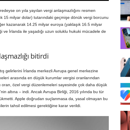
redeyse on yıla yayılan vergi anlaşmazlığını resmen
şık 15 milyar dolar) tutarındaki geçmişe dönük vergi borcunu
eğer kazanarak 14.25 milyar euroya (yaklaşık 16.5 milyar
liği ve İrlanda ile yaşadığı uzun soluklu hukuki mücadele de
laşmazlığı bitirdi
tış gelirlerini İrlanda merkezli Avrupa genel merkezine
keleri arasında en düşük kurumlar vergisi oranlarından
 bu oran, özel vergi düzenlemeleri sayesinde çok daha düşük
in altına – indi. Ancak Avrupa Birliği, 2016 yılında bu tür
hükmetti. Apple doğrudan suçlanmasa da, yasal olmayan bu
erin tahsil edilmesi gerektiğine karar verildi.