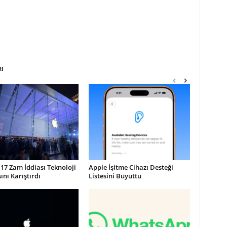
RI
17 Zam İddiası Teknoloji
Apple İşitme Cihazı Desteği
nı Karıştırdı
Listesini Büyüttü