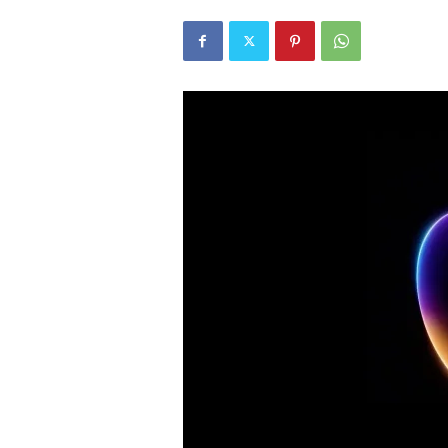
r
l
i
E
l
m
a