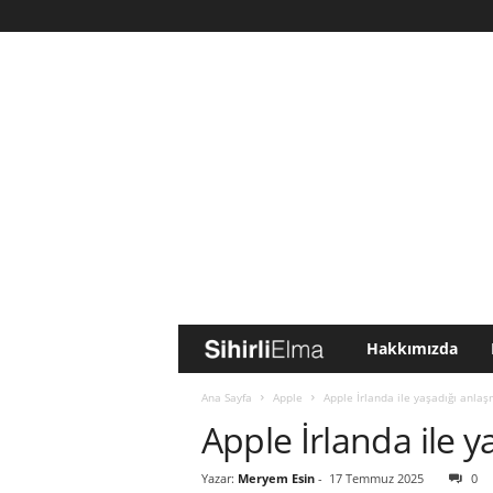
Hakkımızda
S
i
Ana Sayfa
Apple
Apple İrlanda ile yaşadığı anlaş
Apple İrlanda ile 
h
Yazar:
Meryem Esin
-
17 Temmuz 2025
0
i