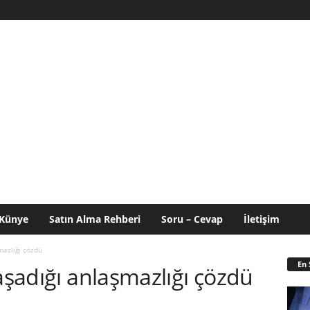
Künye
Satın Alma Rehberi
Soru – Cevap
İletişim
mazlığı çözdü
En 
yaşadığı anlaşmazlığı çözdü