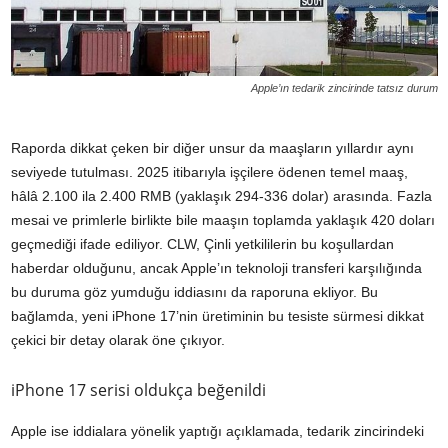
Apple’ın tedarik zincirinde tatsız durum
Raporda dikkat çeken bir diğer unsur da maaşların yıllardır aynı
seviyede tutulması. 2025 itibarıyla işçilere ödenen temel maaş,
hâlâ 2.100 ila 2.400 RMB (yaklaşık 294-336 dolar) arasında. Fazla
mesai ve primlerle birlikte bile maaşın toplamda yaklaşık 420 doları
geçmediği ifade ediliyor. CLW, Çinli yetkililerin bu koşullardan
haberdar olduğunu, ancak Apple’ın teknoloji transferi karşılığında
bu duruma göz yumduğu iddiasını da raporuna ekliyor. Bu
bağlamda, yeni iPhone 17’nin üretiminin bu tesiste sürmesi dikkat
çekici bir detay olarak öne çıkıyor.
iPhone 17 serisi oldukça beğenildi
Apple ise iddialara yönelik yaptığı açıklamada, tedarik zincirindeki