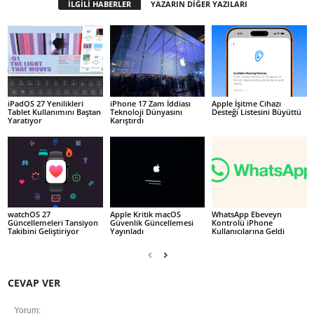
İLGİLİ HABERLER
YAZARIN DİĞER YAZILARI
iPadOS 27 Yenilikleri
iPhone 17 Zam İddiası
Apple İşitme Cihazı
Tablet Kullanımını Baştan
Teknoloji Dünyasını
Desteği Listesini Büyüttü
Yaratıyor
Karıştırdı
watchOS 27
Apple Kritik macOS
WhatsApp Ebeveyn
Güncellemeleri Tansiyon
Güvenlik Güncellemesi
Kontrolü iPhone
Takibini Geliştiriyor
Yayınladı
Kullanıcılarına Geldi
CEVAP VER