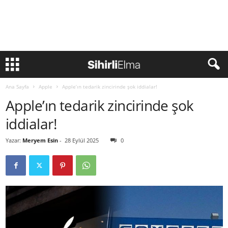
Ana Sayfa
Apple
Apple’ın tedarik zincirinde şok iddialar!
Apple’ın tedarik zincirinde şok
iddialar!
Yazar:
Meryem Esin
-
28 Eylül 2025
0