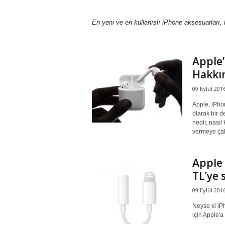
r
En yeni ve en kullanışlı iPhone aksesuarları, 
l
Apple’
i
Hakkın
E
09 Eylül 201
Apple, iPho
l
olarak bir d
nedir, nasıl
vermeye çalı
m
a
Apple 
TL’ye 
09 Eylül 201
Neyse ki iP
için Apple'