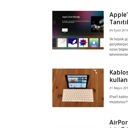
Apple’
Tanıtı
06 Eylül 201
Ve büyük gün
gerçekleşece
sızan bilgil
tahminlerde
Kablos
kullanı
31 Mayıs 20
iPad'i kabl
muydunuz?
AirPor