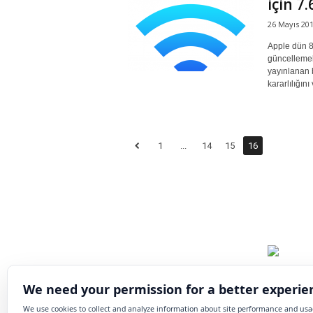
için 7
26 Mayıs 20
Apple dün 80
güncellemel
yayınlanan b
kararlılığını
1
...
14
15
16