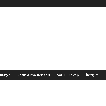
Künye
Satın Alma Rehberi
Soru – Cevap
İletişim