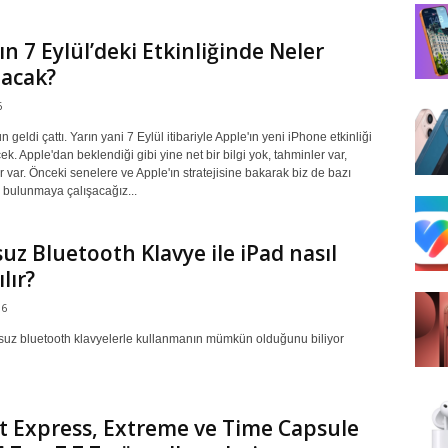
ın 7 Eylül’deki Etkinliğinde Neler
lacak?
6
 geldi çattı. Yarın yani 7 Eylül itibariyle Apple'ın yeni iPhone etkinliği
k. Apple'dan beklendiği gibi yine net bir bilgi yok, tahminler var,
er var. Önceki senelere ve Apple'ın stratejisine bakarak biz de bazı
 bulunmaya çalışacağız...
uz Bluetooth Klavye ile iPad nasıl
lır?
16
osuz bluetooth klavyelerle kullanmanın mümkün olduğunu biliyor
t Express, Extreme ve Time Capsule