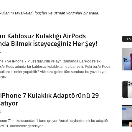
kullanım tavsiyeleri, ipuçları ve uzman yorumları bir arada.
ın Kablosuz Kulaklığı AirPods
En
da Bilmek İsteyeceğiniz Her Şey!
6
ne 7 ve iPhone 7 Plus'ı duyurdu ve aynı zamanda EarPods'e ek
e AirPods adında bir kablosuz kulaklıktan da bahsetti. Peki bu AirPods
 kullanılır, neler yapabilir? Aklımıza gelen tüm sorulara bu yazıda yer
ştık...
iPhone 7 Kulaklık Adaptörünü 29
satıyor
6
hone 7'nin kutusundan 1 tane çıkıyor. Ancak kaybedersek bu adaptör
a 29 TL ödememiz gerekiyor.