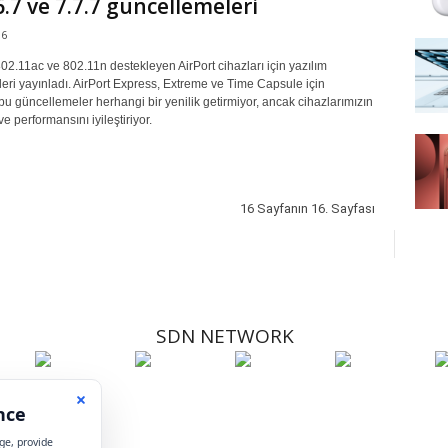
.6.7 ve 7.7.7 güncellemeleri
16
2.11ac ve 802.11n destekleyen AirPort cihazları için yazılım
eri yayınladı. AirPort Express, Extreme ve Time Capsule için
u güncellemeler herhangi bir yenilik getirmiyor, ancak cihazlarımızın
 ve performansını iyileştiriyor.
16 Sayfanın 16. Sayfası
SDN NETWORK