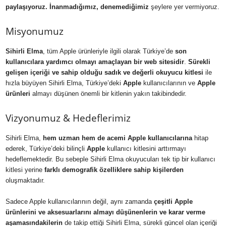
paylaşıyoruz. İnanmadığımız, denemediğimiz
şeylere yer vermiyoruz.
Misyonumuz
Sihirli Elma
, tüm Apple ürünleriyle ilgili olarak Türkiye’de
son
kullanıcılara yardımcı olmayı amaçlayan bir web sitesidir
.
Sürekli
gelişen içeriği ve sahip olduğu sadık ve değerli okuyucu kitlesi
ile
hızla büyüyen Sihirli Elma, Türkiye’deki
Apple
kullanıcılarının ve
Apple
ürünleri
almayı düşünen önemli bir kitlenin yakın takibindedir.
Vizyonumuz & Hedeflerimiz
Sihirli Elma,
hem uzman hem de acemi Apple kullanıcılarına
hitap
ederek, Türkiye’deki bilinçli
Apple
kullanıcı kitlesini arttırmayı
hedeflemektedir. Bu sebeple Sihirli Elma okuyucuları tek tip bir kullanıcı
kitlesi yerine
farklı demografik özelliklere sahip kişilerden
oluşmaktadır.
Sadece Apple kullanıcılarının değil, aynı zamanda
çeşitli Apple
ürünlerini ve aksesuarlarını almayı düşünenlerin ve karar verme
aşamasındakilerin
de takip ettiği Sihirli Elma, sürekli güncel olan içeriği