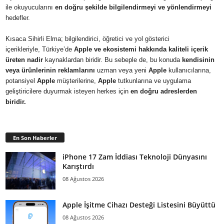
ile okuyucularını
en doğru şekilde bilgilendirmeyi ve yönlendirmeyi
hedefler.
Kısaca Sihirli Elma; bilgilendirici, öğretici ve yol gösterici
içerikleriyle, Türkiye’de
Apple ve ekosistemi
hakkında kaliteli içerik
üreten nadir
kaynaklardan biridir. Bu sebeple de, bu konuda
kendisinin
veya ürünlerinin reklamlarını
uzman veya yeni
Apple
kullanıcılarına,
potansiyel
Apple
müşterilerine,
Apple
tutkunlarına ve uygulama
geliştiricilere duyurmak isteyen herkes için
en doğru adreslerden
biridir.
En Son Haberler
iPhone 17 Zam İddiası Teknoloji Dünyasını
Karıştırdı
08 Ağustos 2026
Apple İşitme Cihazı Desteği Listesini Büyüttü
08 Ağustos 2026