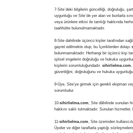
7-Site´deki bilgilerin güncelliği, doğruluğu, şart
uygunluğu ve Site´de yer alan ve bunlarla sını
veya ürünlere etkisi ile tamlığı hakkında herh
taahhütte bulunulmamaktadır.
8-Site dahilinde üçüncü kişiler tarafından sağ
gayret edilmekte olup; bu İçeriklerden dolayı
bulunmamaktadır. Herhangi bir üçüncü kişi tara
işitsel imgelerin doğruluğu ve hukuka uygunl
kişilerin sorumluluğundadır.
sihirlielma.com
,
güvenliğini, doğruluğunu ve hukuka uygunluğu
9-Üye, Site’ye girmek için gerekli ekipman ve
sorumludur.
10-
sihirlielma.com
, Site dâhilinde sunulan h
hakkını saklı tutmaktadır. Sunulan hizmetler,
11-
sihirlielma.com
, Site üzerinden kullanıcılar
Üyeler ve diğer taraflarla yaptığı sözleşmelerin 