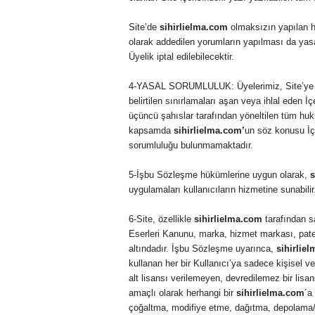
Site’de
sihirlielma.com
olmaksızın yapılan he
olarak addedilen yorumların yapılması da yasa
Üyelik iptal edilebilecektir.
4-YASAL SORUMLULUK: Üyelerimiz, Site’ye yük
belirtilen sınırlamaları aşan veya ihlal eden 
üçüncü şahıslar tarafından yöneltilen tüm huk
kapsamda
sihirlielma.com’
un söz konusu İç
sorumluluğu bulunmamaktadır.
5-İşbu Sözleşme hükümlerine uygun olarak,
s
uygulamaları kullanıcıların hizmetine sunabilir
6-Site, özellikle
sihirlielma.com
tarafından sa
Eserleri Kanunu, marka, hizmet markası, paten
altındadır. İşbu Sözleşme uyarınca,
sihirlie
kullanan her bir Kullanıcı’ya sadece kişisel 
alt lisansı verilemeyen, devredilemez bir lisan
amaçlı olarak herhangi bir
sihirlielma.com
´a 
çoğaltma, modifiye etme, dağıtma, depolama/