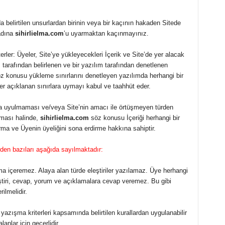
a belirtilen unsurlardan birinin veya bir kaçının hakaden Sitede
adına
sihirlielma.com
’u uyarmaktan kaçınmayınız.
erler: Üyeler, Site’ye yükleyecekleri İçerik ve Site’de yer alacak
m
tarafından belirlenen ve bir yazılım tarafından denetlenen
z konusu yükleme sınırlarını denetleyen yazılımda herhangi bir
r açıklanan sınırlara uymayı kabul ve taahhüt eder.
ara uyulmaması ve/veya Site’nin amacı ile örtüşmeyen türden
lması halinde,
sihirlielma.com
söz konusu İçeriği herhangi bir
ma ve Üyenin üyeliğini sona erdirme hakkına sahiptir.
erden bazıları aşağıda sayılmaktadır:
ama içeremez. Alaya alan türde eleştiriler yazılamaz. Üye herhangi
eştiri, cevap, yorum ve açıklamalara cevap veremez. Bu gibi
rilmelidir.
yazışma kriterleri kapsamında belirtilen kurallardan uygulanabilir
lanlar için geçerlidir.