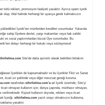
r türlü reklam, promosyon faaliyeti yasaktır. Ayrıca spam içerik
k olup; ihlal halinde herhangi bir uyarıya gerek kalmaksızın
ledikleri İçerik’ten münferiden kendileri sorumludur. Yukarıda
İçeriğe sahip Üyelere devlet, yargı makamları veya hak sahibi
uki ve cezai yaptırımlardan bizzat Üye sorumludur. Bu
erik’ten dolayı herhangi bir hukuki veya sözleşmesel
ihirlielma.com
Site’de daha ayrıntılı olarak belirtilen birtakım
.
ğlanan İçerikleri de kapsamaktadır ve bu İçerikler Fikir ve Sanat
t, ticari sır şeklinde veya diğer mevzuat gereği koruma
lma.com
tarafından
sihirlielma.com’a
ait İçerik üzerinde, Site’yi
ve ticari olmayan kullanım için; dünya çapında, münhasır olmayan,
s verilmektedir. Kişisel kullanım dışında, reklam veya ticari
ait İçeriği,
sihirlielma.com
yazılı onayı olmaksızın kullanma,
saklama yasaktır.