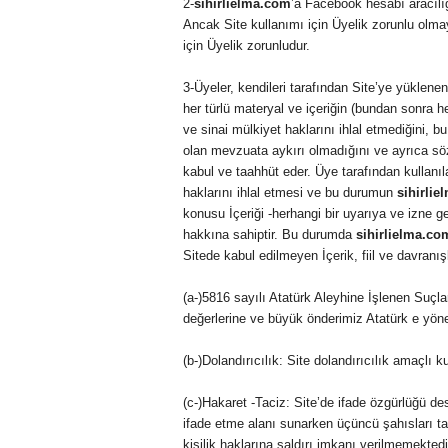
2-
sihirlielma.com
’a Facebook hesabı aracılığı
Ancak Site kullanımı için Üyelik zorunlu olma
için Üyelik zorunludur.
3-Üyeler, kendileri tarafından Site’ye yüklenen
her türlü materyal ve içeriğin (bundan sonra hep
ve sinai mülkiyet haklarını ihlal etmediğini, 
olan mevzuata aykırı olmadığını ve ayrıca söz
kabul ve taahhüt eder. Üye tarafından kullanı
haklarını ihlal etmesi ve bu durumun
sihirli
konusu İçeriği -herhangi bir uyarıya ve izne 
hakkına sahiptir. Bu durumda
sihirlielma.co
Sitede kabul edilmeyen İçerik, fiil ve davranı
(a-)5816 sayılı Atatürk Aleyhine İşlenen Suçl
değerlerine ve büyük önderimiz Atatürk e yönel
(b-)Dolandırıcılık: Site dolandırıcılık amaçlı k
(c-)Hakaret -Taciz: Site’de ifade özgürlüğü de
ifade etme alanı sunarken üçüncü şahısları t
kişilik haklarına saldırı imkanı verilmemektedir. 