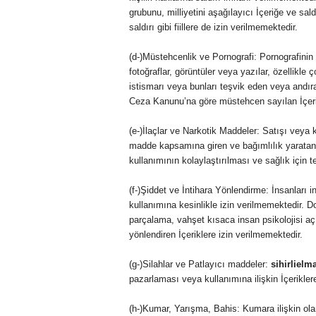
grubunu, milliyetini aşağılayıcı İçeriğe ve sal
saldırı gibi fiillere de izin verilmemektedir.
(d-)Müstehcenlik ve Pornografi: Pornografinin h
fotoğraflar, görüntüler veya yazılar, özellikle 
istismarı veya bunları teşvik eden veya andıra
Ceza Kanunu’na göre müstehcen sayılan İçeriğ
(e-)İlaçlar ve Narkotik Maddeler: Satışı veya k
madde kapsamına giren ve bağımlılık yaratan 
kullanımının kolaylaştırılması ve sağlık için t
(f-)Şiddet ve İntihara Yönlendirme: İnsanları in
kullanımına kesinlikle izin verilmemektedir. D
parçalama, vahşet kısaca insan psikolojisi açı
yönlendiren İçeriklere izin verilmemektedir.
(g-)Silahlar ve Patlayıcı maddeler:
sihirliel
pazarlaması veya kullanımına ilişkin İçerikler
(h-)Kumar, Yarışma, Bahis: Kumara ilişkin ol