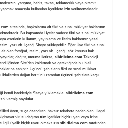
nmaksızın; yarışma, bahis, takas, reklamcılık veya piramit
ar yapmak amacıyla kullanılan İçeriklere izin verilmemektedir.
.
a.com
sitesinde, başkalarına ait fikri ve sınai mülkiyet haklarının
rekmektedir. Bu kapsamda Üyeler sadece fikri ve sınai mülkiyet
veya eserlerin kullanım, yayınlama ve iletim haklarının yasal
resim, yazı vb. İçeriği Siteye yükleyebilir. Eğer Üye fikri ve sınai
 ait olan fotoğraf, resim, yazı vb. İçeriği, söz konusu hak
 yayınlar, dağıtır, umuma iletirse,
sihirlielma.com
Teknoloji
endiliğinden Site’den kaldırmak ve gerektiğinde bu ihlali
aklarına sahiptir. Üçüncü şahısların fikri ve sınai mülkiyet
bu ihlallerden doğan her türlü zarardan üçüncü şahıslara karşı
ği kendi istekleriyle Siteye yüklemekle,
sihirlielma.com
ni vermiş sayılırlar.
fiilleri öven, suça özendiren, haksız rekabete neden olan, illegal
bilgisayar virüsü dağıtan tüm içerikler hiçbir uyarı veya izine
 ilgili üyelik hiçbir uyarı olmaksızın
sihirlielma.com
tarafından