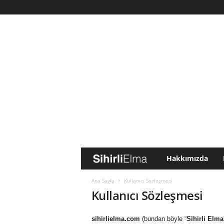
Hakkımızda
S
i
Ana Sayfa
Kullanıcı Sözleşmesi
Kullanıcı Sözleşmesi
h
sihirlielma.com
(bundan böyle “
Sihirli Elma
i