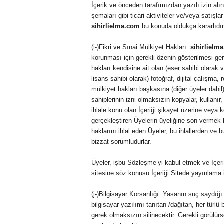
İçerik ve önceden tarafımızdan yazılı izin alı
şemaları gibi ticari aktiviteler ve/veya satışl
sihirlielma.com
bu konuda oldukça kararlıdır
(i-)Fikri ve Sınai Mülkiyet Hakları:
sihirlielm
korunması için gerekli özenin gösterilmesi ge
hakları kendisine ait olan (eser sahibi olarak 
lisans sahibi olarak) fotoğraf, dijital çalışma, 
mülkiyet hakları başkasına (diğer üyeler dahil)
sahiplerinin izni olmaksızın kopyalar, kullanır,
ihlale konu olan İçeriği şikayet üzerine veya k
gerçekleştiren Üyelerin üyeliğine son vermek h
haklarını ihlal eden Üyeler, bu ihlallerden ve 
bizzat sorumludurlar.
Üyeler, işbu Sözleşme’yi kabul etmek ve İçeri
sitesine söz konusu İçeriği Sitede yayınlama iz
(j-)Bilgisayar Korsanlığı: Yasanın suç saydığı 
bilgisayar yazılımı tanıtan /dağıtan, her türlü 
gerek olmaksızın silinecektir. Gerekli görülürse