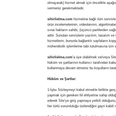
olmayarak) hizmet almak için öncelikle aşağıd
vermeniz gerekmektedir.
r
sihirlielma.com
hizmetine bağlı tüm servisleri
l
ürün incelemelerinin, videolarının, algoritmalar
sınai hakların sahibi, (üçüncü partilerden sa
i
aittir. Sunulan servislerin yazılım, tasarım ve
hizmetlerin, bununla bağlantılı sayfaların ko
E
mühendislik işlemlerine tabi tutulmasına izin 
l
sihirlielma.com
’a üye olabilmek ve/veya Sit
hüküm ve şartlarının kullanıcı tarafından kabu
kullanmaya devam etmeniz bu koşulların tarafı
m
Hüküm ve Şartlar:
a
1-İşbu Sözleşmeyi kabul etmekle birlikte ger
yapmak için gereken fiil ehliyetine sahip old
ederek Site’ye giriş yapmaya yetkili olduğunu,
her türlü sorumluluğu üstlendiğini gayri kabili