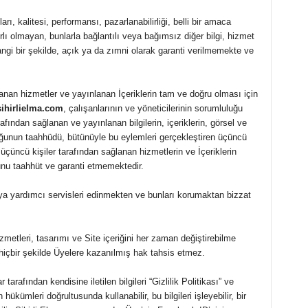
ları, kalitesi, performansı, pazarlanabilirliği, belli bir amaca
rlı olmayan, bunlarla bağlantılı veya bağımsız diğer bilgi, hizmet
angi bir şekilde, açık ya da zımni olarak garanti verilmemekte ve
lanan hizmetler ve yayınlanan İçeriklerin tam ve doğru olması için
sihirlielma.com
, çalışanlarının ve yöneticilerinin sorumluluğu
fından sağlanan ve yayınlanan bilgilerin, içeriklerin, görsel ve
uğunun taahhüdü, bütünüyle bu eylemleri gerçekleştiren üçüncü
 üçüncü kişiler tarafından sağlanan hizmetlerin ve İçeriklerin
nu taahhüt ve garanti etmemektedir.
ya yardımcı servisleri edinmekten ve bunları korumaktan bizzat
izmetleri, tasarımı ve Site içeriğini her zaman değiştirebilme
 hiçbir şekilde Üyelere kazanılmış hak tahsis etmez.
 tarafından kendisine iletilen bilgileri “Gizlilik Politikası” ve
hükümleri doğrultusunda kullanabilir, bu bilgileri işleyebilir, bir