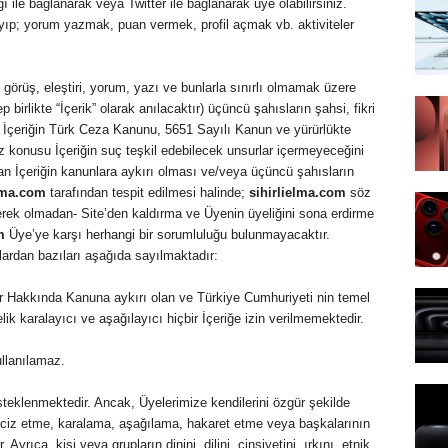
 ile bağlanarak veya Twitter ile bağlanarak üye olabilirsiniz.
yıp; yorum yazmak, puan vermek, profil açmak vb. aktiviteler
 görüş, eleştiri, yorum, yazı ve bunlarla sınırlı olmamak üzere
 birlikte “İçerik” olarak anılacaktır) üçüncü şahısların şahsi, fikri
bu İçeriğin Türk Ceza Kanunu, 5651 Sayılı Kanun ve yürürlükte
 konusu İçeriğin suç teşkil edebilecek unsurlar içermeyeceğini
lan İçeriğin kanunlara aykırı olması ve/veya üçüncü şahısların
elma.com
tarafından tespit edilmesi halinde;
sihirlielma.com
söz
gerek olmadan- Site’den kaldırma ve Üyenin üyeliğini sona erdirme
m
Üye’ye karşı herhangi bir sorumluluğu bulunmayacaktır.
şlardan bazıları aşağıda sayılmaktadır:
ar Hakkında Kanuna aykırı olan ve Türkiye Cumhuriyeti nin temel
ik karalayıcı ve aşağılayıcı hiçbir İçeriğe izin verilmemektedir.
ullanılamaz.
steklenmektedir. Ancak, Üyelerimize kendilerini özgür şekilde
aciz etme, karalama, aşağılama, hakaret etme veya başkalarının
Ayrıca, kişi veya grupların dinini, dilini, cinsiyetini, ırkını, etnik