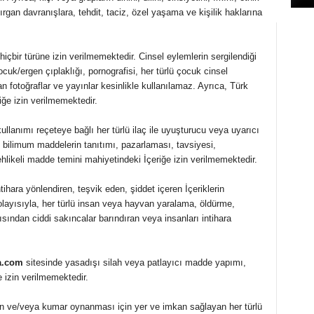
dırgan davranışlara, tehdit, taciz, özel yaşama ve kişilik haklarına
içbir türüne izin verilmemektedir. Cinsel eylemlerin sergilendiği
çocuk/ergen çıplaklığı, pornografisi, her türlü çocuk cinsel
n fotoğraflar ve yayınlar kesinlikle kullanılamaz. Ayrıca, Türk
e izin verilmemektedir.
ullanımı reçeteye bağlı her türlü ilaç ile uyuşturucu veya uyarıcı
bilimum maddelerin tanıtımı, pazarlaması, tavsiyesi,
ehlikeli madde temini mahiyetindeki İçeriğe izin verilmemektedir.
tihara yönlendiren, teşvik eden, şiddet içeren İçeriklerin
olayısıyla, her türlü insan veya hayvan yaralama, öldürme,
sından ciddi sakıncalar barındıran veya insanları intihara
ma.com
sitesinde yasadışı silah veya patlayıcı madde yapımı,
e izin verilmemektedir.
an ve/veya kumar oynanması için yer ve imkan sağlayan her türlü