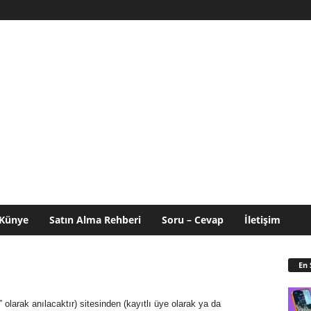
Künye
Satın Alma Rehberi
Soru – Cevap
İletişim
En 
” olarak anılacaktır) sitesinden (kayıtlı üye olarak ya da