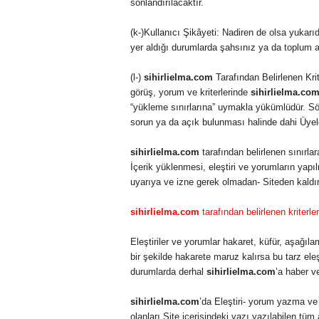
sonlandırılacaktır.
(k-)Kullanıcı Şikâyeti: Nadiren de olsa yukarıd
yer aldığı durumlarda şahsınız ya da toplum 
(l-)
sihirlielma.com
Tarafından Belirlenen Krit
görüş, yorum ve kriterlerinde
sihirlielma.co
“yükleme sınırlarına” uymakla yükümlüdür. Sö
sorun ya da açık bulunması halinde dahi Üyele
sihirlielma.com
tarafından belirlenen sınırl
İçerik yüklenmesi, eleştiri ve yorumların yapı
uyarıya ve izne gerek olmadan- Siteden kaldır
sihirlielma.com
tarafından belirlenen kriterl
Eleştiriler ve yorumlar hakaret, küfür, aşağıl
bir şekilde hakarete maruz kalırsa bu tarz el
durumlarda derhal
sihirlielma.com
’a haber ve
sihirlielma.com
’da Eleştiri- yorum yazma ve 
olanları Site içerisindeki yazı yazılabilen tüm a