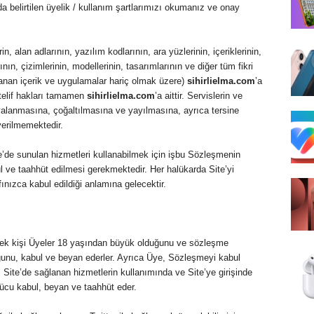
a belirtilen üyelik / kullanım şartlarımızı okumanız ve onay
n, alan adlarının, yazılım kodlarının, ara yüzlerinin, içeriklerinin,
ının, çizimlerinin, modellerinin, tasarımlarının ve diğer tüm fikri
ğlanan içerik ve uygulamalar hariç olmak üzere)
sihirlielma.com
’a
 telif hakları tamamen
sihirlielma.com
’a aittir. Servislerin ve
pyalanmasına, çoğaltılmasına ve yayılmasına, ayrıca tersine
verilmemektedir.
e’de sunulan hizmetleri kullanabilmek için işbu Sözleşmenin
l ve taahhüt edilmesi gerekmektedir. Her halükarda Site’yi
nızca kabul edildiği anlamına gelecektir.
çek kişi Üyeler 18 yaşından büyük olduğunu ve sözleşme
uğunu, kabul ve beyan ederler. Ayrıca Üye, Sözleşmeyi kabul
 Site’de sağlanan hizmetlerin kullanımında ve Site’ye girişinde
 rücu kabul, beyan ve taahhüt eder.