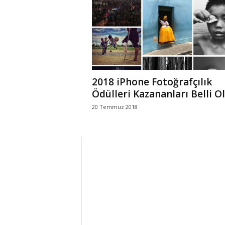
r
l
i
2018 iPhone Fotoğrafçılık
E
Ödülleri Kazananları Belli O
20 Temmuz 2018
l
m
a