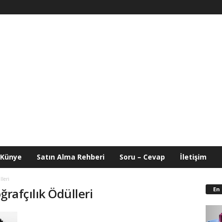
Künye
Satın Alma Rehberi
Soru – Cevap
İletişim
leri
En
ğrafçılık Ödülleri