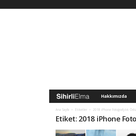
Hakkımızda
S
i
Ana Sayfa
Etiketler
2018 iPhone Fotoğrafçılık Ödül
Etiket: 2018 iPhone Foto
h
i