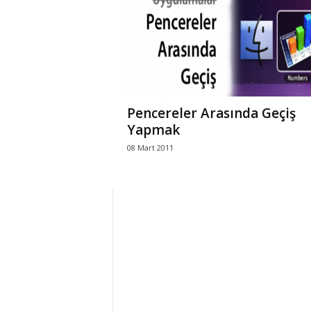
r
l
i
Pencereler Arasında Geçiş
E
Yapmak
08 Mart 2011
l
m
a