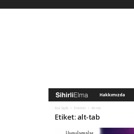
Hakkımızda
S
i
Ana Sayfa
Etiketler
Alt-tab
Etiket: alt-tab
h
i