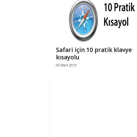
r
l
i
Safari için 10 pratik klavye
E
kısayolu
05 Mart 2013
l
m
a