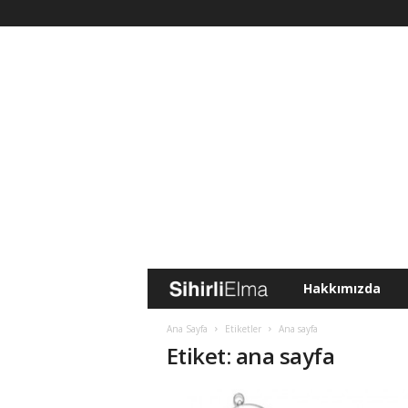
Hakkımızda
S
i
Ana Sayfa
Etiketler
Ana sayfa
Etiket: ana sayfa
h
i