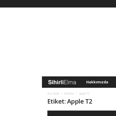
Hakkımızda
S
i
Ana Sayfa
Etiketler
Apple T2
Etiket: Apple T2
h
i