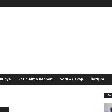
Künye
Satın Alma Rehberi
Soru – Cevap
İletişim
En