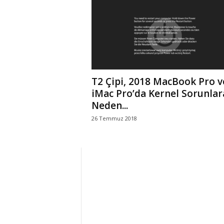
r
l
i
T2 Çipi, 2018 MacBook Pro v
E
iMac Pro’da Kernel Sorunlar
Neden...
l
26 Temmuz 2018
m
a