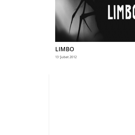
r
l
i
LIMBO
E
13 Şubat 2012
l
m
a