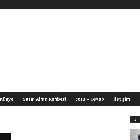
Künye
Satın Alma Rehberi
Soru – Cevap
İletişim
En