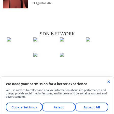
03 Ağustos 2026
SDN NETWORK
Hakkımızda
Künye
İletişim
Çerez Kullanımı
Soru-Cevap
©
ShiftDelete.Net