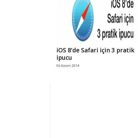
r
l
i
iOS 8’de Safari için 3 pratik
E
ipucu
06 Kasım 2014
l
m
a