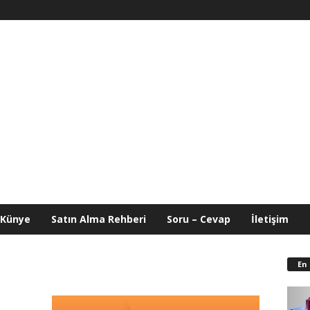
Künye
Satın Alma Rehberi
Soru – Cevap
İletişim
En