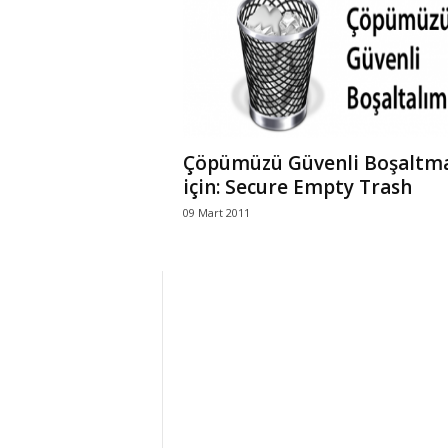
r
l
i
Çöpümüzü Güvenli Boşaltm
E
için: Secure Empty Trash
09 Mart 2011
l
m
a