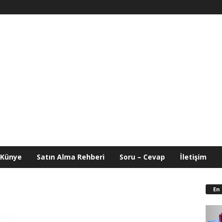
Künye
Satın Alma Rehberi
Soru – Cevap
İletişim
En