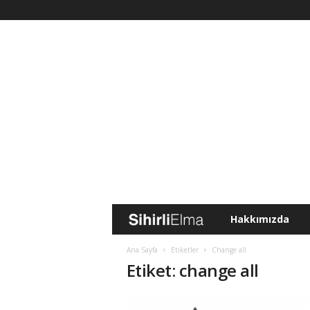
Hakkımızda
S
i
Ana Sayfa
Etiketler
Change all
Etiket: change all
h
i