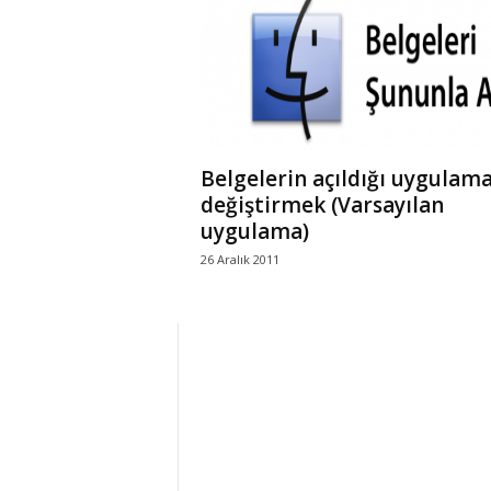
r
l
i
Belgelerin açıldığı uygulama
E
değiştirmek (Varsayılan
uygulama)
l
26 Aralık 2011
m
a