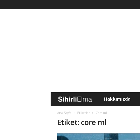
Hakkımızda
S
i
Ana Sayfa
Etiketler
Core ml
Etiket: core ml
h
i