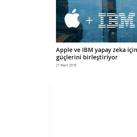
r
l
i
Apple ve IBM yapay zeka içi
E
güçlerini birleştiriyor
21 Mart 2018
l
m
a