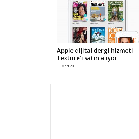
r
l
i
Apple dijital dergi hizmeti
E
Texture’ı satın alıyor
13 Mart 2018
l
m
a