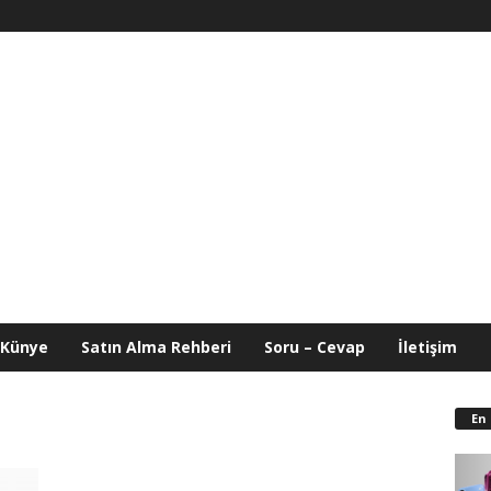
Künye
Satın Alma Rehberi
Soru – Cevap
İletişim
En