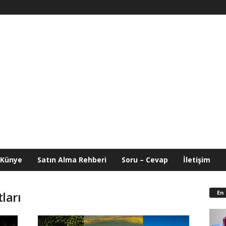
Künye
Satın Alma Rehberi
Soru – Cevap
İletişim
En
tları