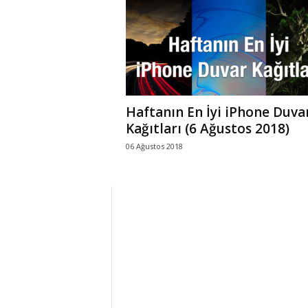
r
l
i
Haftanın En İyi iPhone Duva
E
Kağıtları (6 Ağustos 2018)
06 Ağustos 2018
l
m
a