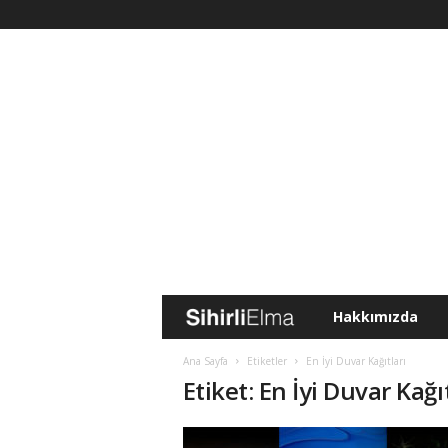
Hakkımızda
S
i
Ana Sayfa
Etiketler
En İyi Duvar Kağıtları
Etiket: En İyi Duvar Kağı
h
i