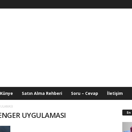
Künye
Satın Alma Rehberi
Soru – Cevap
İletişim
ULAMASI
En
SENGER UYGULAMASI