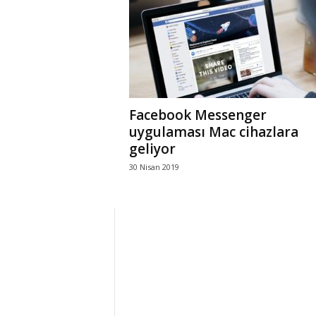
r
l
i
Facebook Messenger
E
uygulaması Mac cihazlara
geliyor
l
30 Nisan 2019
m
a