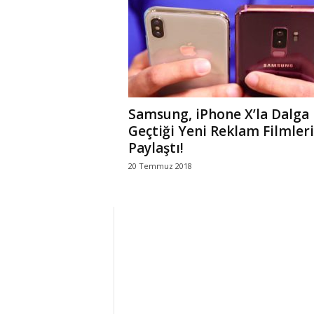
r
l
i
Samsung, iPhone X’la Dalga
E
Geçtiği Yeni Reklam Filmleri
Paylaştı!
l
20 Temmuz 2018
m
a