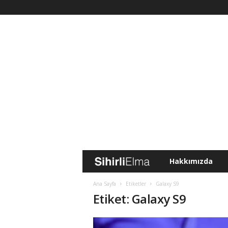
Hakkımızda
S
i
Ana Sayfa
Etiketler
Galaxy S9
Etiket: Galaxy S9
h
i