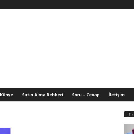
Künye
Satın Alma Rehberi
Soru – Cevap
İletişim
En