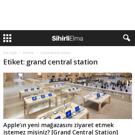
Ana Sayfa
Etiketler
Grand central station
Etiket: grand central station
Apple’ın yeni mağazasını ziyaret etmek
istemez misiniz? [Grand Central Station]